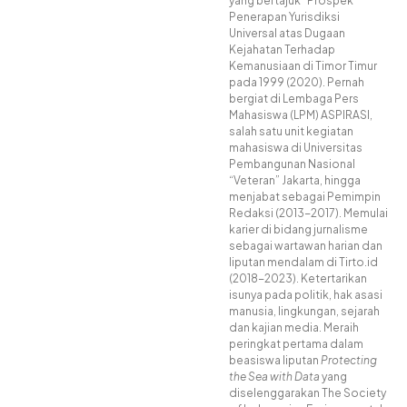
yang bertajuk “Prospek
Penerapan Yurisdiksi
Universal atas Dugaan
Kejahatan Terhadap
Kemanusiaan di Timor Timur
pada 1999 (2020). Pernah
bergiat di Lembaga Pers
Mahasiswa (LPM) ASPIRASI,
salah satu unit kegiatan
mahasiswa di Universitas
Pembangunan Nasional
“Veteran” Jakarta, hingga
menjabat sebagai Pemimpin
Redaksi (2013-2017). Memulai
karier di bidang jurnalisme
sebagai wartawan harian dan
liputan mendalam di Tirto.id
(2018-2023). Ketertarikan
isunya pada politik, hak asasi
manusia, lingkungan, sejarah
dan kajian media. Meraih
peringkat pertama dalam
beasiswa liputan
Protecting
the Sea with Data
yang
diselenggarakan The Society