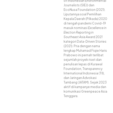
of Indonesian Environmental
Journalists (SIEJ) dan
EcoNusa Foundation (2021).
Liputannya soal Pemilihan
Kepala Daerah (Pilkada) 2020
di tengah pandemi Covid-19
masuk nominasi
Excellence in
Election Reporting in
Southeast Asia Award 2021
kategori Data-Driven Stories
(2021). Pria dengan nama
lengkap Muhamad Fiqie Haris
Prabowo ini pernah terlibat
sejumlah proyek riset dan
penulisan lepas di Kurawal
Foundation, Transparency
International Indonesia (TII),
dan Jaringan Advokasi
Tambang (JATAM). Sejak 2023
aktif di kampanye media dan
komunikasi Greenpeace Asia
Tenggara.