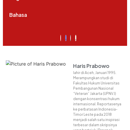
Bahasa
Haris Prabowo
lahir di Aceh, Januari 1995.
Merampungkan studi di
Fakultas Hukum Universitas
Pembangunan Nasional
“Veteran” Jakarta (UPNVJ)
dengan konsentrasi hukum
internasional. Reportasenya
ke perbatasan Indonesia-
Timor Leste pada 2018
menjadi salah satu inspirasi
terbesar dalam skripsinya