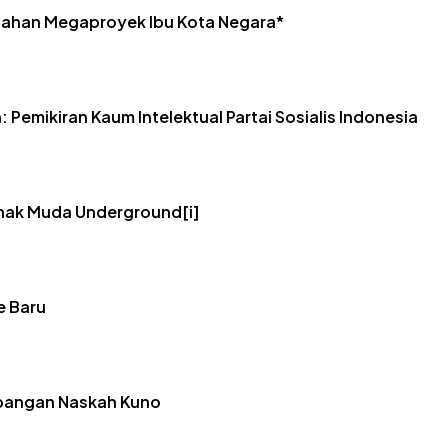
Lahan Megaproyek Ibu Kota Negara*
emikiran Kaum Intelektual Partai Sosialis Indonesia
Anak Muda Underground[i]
e Baru
embangan Naskah Kuno