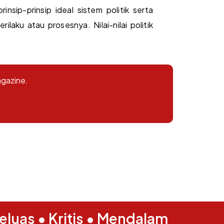
nsip-prinsip ideal sistem politik serta
laku atau prosesnya. Nilai-nilai politik
agazine.
eluas • Kritis • Mendalam