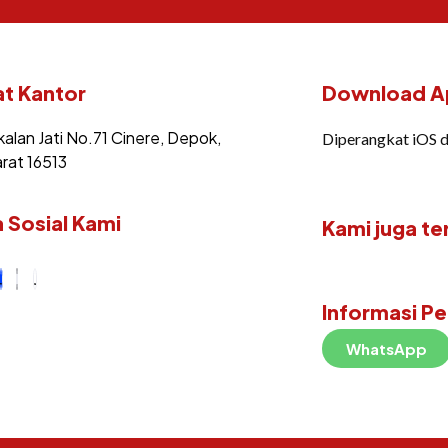
t Kantor
Download Ap
kalan Jati No.71 Cinere, Depok,
Diperangkat iOS 
rat 16513
 Sosial Kami
Kami juga te
Informasi P
WhatsApp