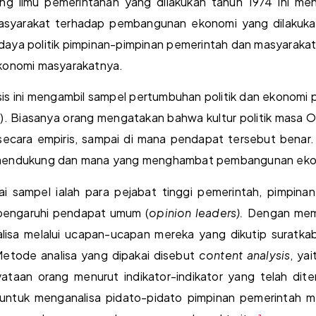
ng ilmu pemerintahan yang dilakukan tahun 1974 ini m
 masyarakat terhadap pembangunan ekonomi yang dilakuka
udaya politik pimpinan-pimpinan pemerintah dan masyarak
konomi masyarakatnya.
esis ini mengambil sampel pertumbuhan politik dan ekonomi 
1). Biasanya orang mengatakan bahwa kultur politik mas
ecara empiris, sampai di mana pendapat tersebut benar. 
 mendukung dan mana yang menghambat pembangunan eko
ai sampel ialah para pejabat tinggi pemerintah, pimpinan m
pengaruhi pendapat umum (
opinion leaders).
Dengan memak
dianalisa melalui ucapan-ucapan mereka yang dikutip sura
 Metode analisa yang dipakai disebut
content analysis
, ya
ataan orang menurut indikator-indikator yang telah dit
untuk menganalisa pidato-pidato pimpinan pemerintah mel