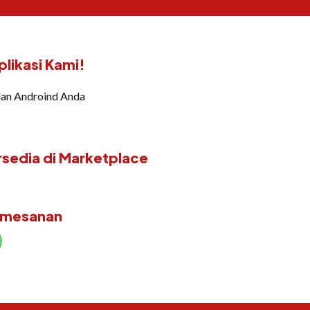
likasi Kami!
dan Androind Anda
rsedia di Marketplace
emesanan