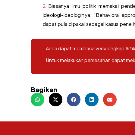
2
Biasanya ilmu politik memakai pendek
ideologi-ideologinya. “Behavioral appro
dapat pula dipakai sebagai kasus penel
Anda dapat membaca versi lengkap Artike
Untuk melakukan pemesanan dapat melalu
Bagikan