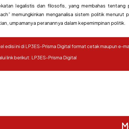
atan legalistis dan filosofis, yang membahas tentang pri
ach” memungkinkan menganalisa sistem politik menurut peri
itian, umpamanya peranannya dalam kepemimpinan politik.
l edisi ini di LP3ES-Prisma Digital format cetak maupun e-m
i link berikut:
LP3ES-Prisma Digital
M