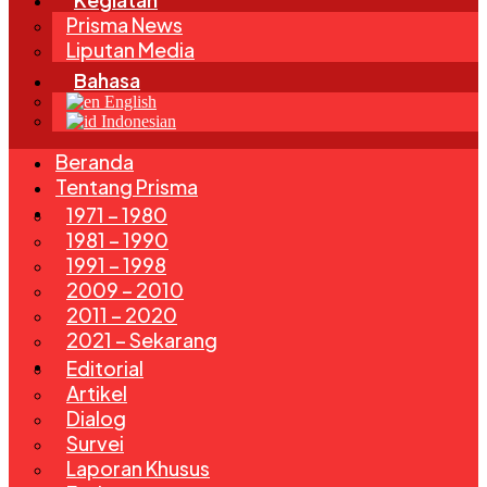
Prisma News
Liputan Media
Bahasa
English
Indonesian
Beranda
Tentang Prisma
Edisi
1971 – 1980
1981 – 1990
1991 – 1998
2009 – 2010
2011 – 2020
2021 – Sekarang
Rubrik
Editorial
Artikel
Dialog
Survei
Laporan Khusus