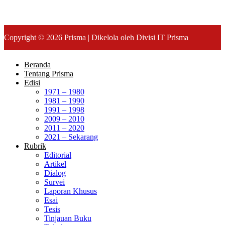
Copyright © 2026 Prisma | Dikelola oleh Divisi IT Prisma
Beranda
Tentang Prisma
Edisi
1971 – 1980
1981 – 1990
1991 – 1998
2009 – 2010
2011 – 2020
2021 – Sekarang
Rubrik
Editorial
Artikel
Dialog
Survei
Laporan Khusus
Esai
Tesis
Tinjauan Buku