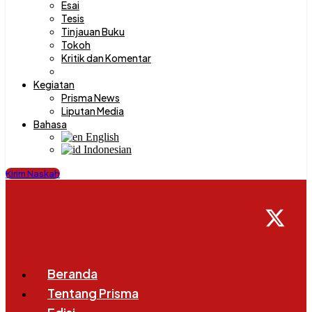
Esai
Tesis
Tinjauan Buku
Tokoh
Kritik dan Komentar
RALAT
Kegiatan
Prisma News
Liputan Media
Bahasa
English
Indonesian
Kirim Naskah
Beranda
Tentang Prisma