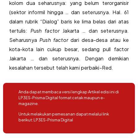
kolom dua seharusnya: yang belum terorganisir
(sektor informil hingga … dan seterusnya. Hal. 61
dalam rubrik “Dialog” baris ke lima belas dari atas
tertulis:
Push factor
Jakarta … dan seterusnya.
Seharusnya
Push factor
dari desa-desa atau ke
kota-kota lain cukup besar, sedang pull factor
Jakarta … dan seterusnya. Dengan demikian
kesalahan tersebut telah kami perbaiki-Red.
Anda dapat membaca versi lengkap Artikel edisi ini di
LP3ES-Prisma Digital format cetak maupun e-
magazine.
Untuk melakukan pemesanan dapat melalui link
berikut:
LP3ES-Prisma Digital