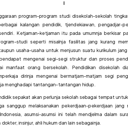
I
garaan program-program studi disekolah-sekolah tingka
erbagai kalangan pendidik, tjendekiawan, pengadjar-p
sendiri. Ketjaman-ketjaman itu pada umumnja berkisar pa
gram-studi seperti misalnja fasilitas jang kurang me
taupun usaha-usaha untuk menjusun suatu kurikulum jang 
 pendapat mengenai segi-segi struktur dan proses pendid
ai manfaat orang bersekolah. Pendidikan disekolah di
perkaja dirinja mengenai bermatjam-matjam segi peng
inja menghadapi tantangan-tantangan hidup.
didik sepakat akan perlunja sekolah sebagai tempat untu
 djuga sanggup melaksanakan pekerdjaan-pekerdjaan jang
i Indonesia, asumsi-asumsi ini telah mendjelma dalam su
 dokter, insinjur, ahli hukum dan lain sebagainja.