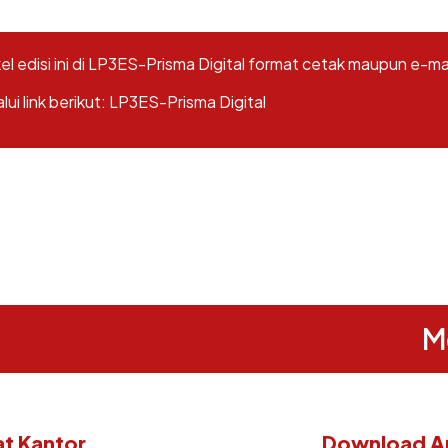
l edisi ini di LP3ES-Prisma Digital format cetak maupun e-m
i link berikut:
LP3ES-Prisma Digital
M
t Kantor
Download Ap