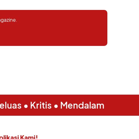
agazine.
eluas • Kritis • Mendalam
likasi Kami!