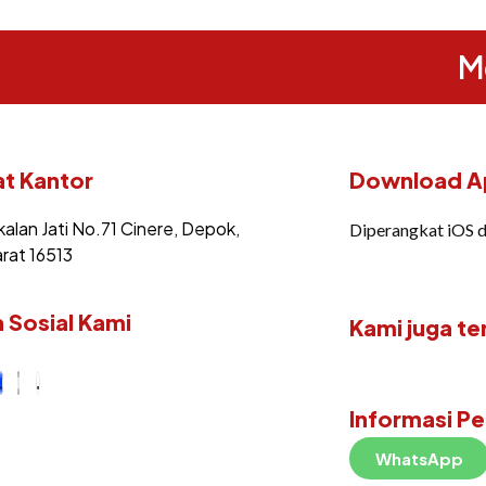
M
t Kantor
Download Ap
kalan Jati No.71 Cinere, Depok,
Diperangkat iOS 
rat 16513
 Sosial Kami
Kami juga te
Informasi P
WhatsApp