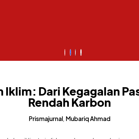
Iklim: Dari Kegagalan P
Rendah Karbon
Prismajurnal
Mubariq Ahmad
,