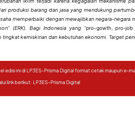
erubahan iklim terjadi karena kegagalan mekanisme pas
dari produksi barang dan jasa yang mendukung pertum
rusaha memperbaiki dengan mewajibkan negara-negara m
bon” (ERK). Bagi Indonesia yang
“pro-gowth, pro-jo
n tingkat kemiskinan dan kebutuhan ekonomi. Target penu
l edisi ini di LP3ES-Prisma Digital format cetak maupun e-m
i link berikut:
LP3ES-Prisma Digital