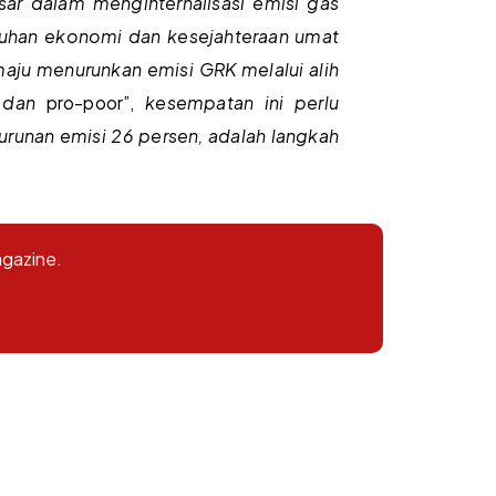
ar dalam menginternalisasi emisi gas
buhan ekonomi dan kesejahteraan umat
aju menurunkan emisi GRK melalui alih
b
dan
pro-poor”,
kesempatan ini perlu
runan emisi 26 persen, adalah langkah
agazine.