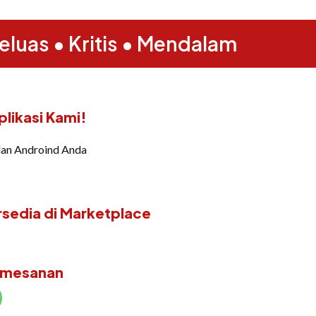
eluas • Kritis • Mendalam
likasi Kami!
dan Androind Anda
rsedia di Marketplace
emesanan