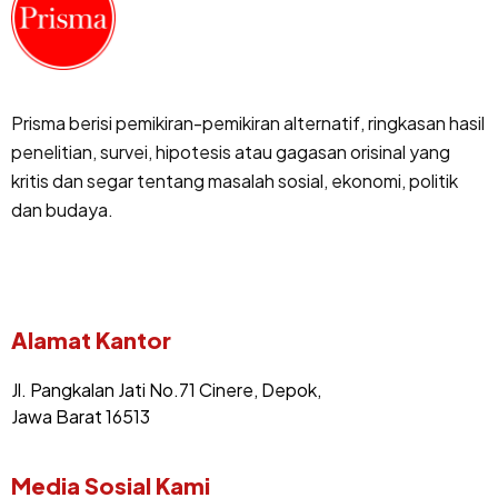
Prisma berisi pemikiran-pemikiran alternatif, ringkasan hasil
penelitian, survei, hipotesis atau gagasan orisinal yang
kritis dan segar tentang masalah sosial, ekonomi, politik
dan budaya.
Alamat Kantor
Jl. Pangkalan Jati No.71 Cinere, Depok,
Jawa Barat 16513
Media Sosial Kami