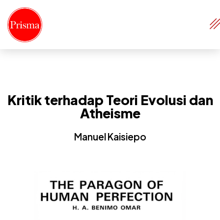
Kritik terhadap Teori Evolusi dan
Atheisme
Manuel Kaisiepo