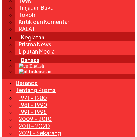
Tesis
Tinjauan Buku
Tokoh
Kritik dan Komentar
RALAT
Kegiatan
Prisma News
Liputan Media
Bahasa
English
Indonesian
Beranda
Tentang Prisma
Edisi
1971 – 1980
1981 – 1990
1991 – 1998
2009 – 2010
2011 – 2020
2021 – Sekarang