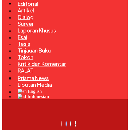
Rubrik
Editorial
Artikel
Dialog
Survei
Laporan Khusus
Esai
Tesis
Tinjauan Buku
Tokoh
Kritik dan Komentar
RALAT
Kegiatan
Prisma News
Liputan Media
Bahasa
English
Indonesian