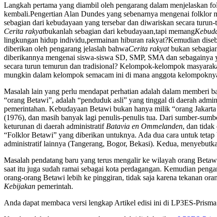
Langkah pertama yang diambil oleh pengarang dalam menjelaskan folk
kembali.Pengertian Alan Dundes yang sebenarnya mengenai folklor m
sebagian dari kebudayaan yang tersebar dan diwariskan secara turun
Cerita rakyat
bukanlah sebagian dari kebudayaan,tapi memang
Kebud
lingkungan hidup individu,permainan hiburan rakyat?Kemudian disebu
diberikan oleh pengarang jelaslah bahwa
Cerita rakyat
bukan sebagian 
diberikannya mengenai siswa-siswa SD, SMP, SMA dan sebagainya y
secara turun temurun dan tradisional? Kelompok-kelompok masyarak
mungkin dalam kelompok semacam ini di mana anggota kelompoknya 
Masalah lain yang perlu mendapat perhatian adalah dalam memberi b
“orang Betawi”, adalah “penduduk asli” yang tinggal di daerah admini
pemerintahan. Kebudayaan Betawi bukan hanya milik “orang Jakarta a
(1976), dan masih banyak lagi penulis-penulis tua. Dari sumber-sum
keturunan di daerah administratif
Batavia en Ommelanden
, dan tidak
“Folklor Betawi” yang diberikan untuknya. Ada dua cara untuk teta
administratif lainnya (Tangerang, Bogor, Bekasi). Kedua, menyebutk
Masalah pendatang baru yang terus mengalir ke wilayah orang Betawi 
saat itu juga sudah ramai sebagai kota perdagangan. Kemudian peng
orang-orang Betawi lebih ke pinggiran, tidak saja karena tekanan ora
Kebijakan
pemerintah.
Anda dapat membaca versi lengkap Artikel edisi ini di LP3ES-Prisma