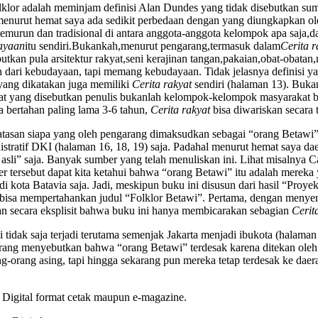
lor adalah meminjam definisi Alan Dundes yang tidak disebutkan sumb
enurut hemat saya ada sedikit perbedaan dengan yang diungkapkan ol
-temurun dan tradisional di antara anggota-anggota kelompok apa saja
ayaan
itu sendiri.Bukankah,menurut pengarang,termasuk dalam
Cerita r
tkan pula arsitektur rakyat,seni kerajinan tangan,pakaian,obat-obatan
dari kebudayaan, tapi memang kebudayaan. Tidak jelasnya definisi ya
ang dikatakan juga memiliki
Cerita rakyat
sendiri (halaman 13). Buk
at yang disebutkan penulis bukanlah kelompok-kelompok masyarakat b
bertahan paling lama 3-6 tahun,
Cerita rakyat
bisa diwariskan secara
atasan siapa yang oleh pengarang dimaksudkan sebagai “orang Betawi
stratif DKI (halaman 16, 18, 19) saja. Padahal menurut hemat saya dae
sli” saja. Banyak sumber yang telah menuliskan ini. Lihat misalnya Ca
ber tersebut dapat kita ketahui bahwa “orang Betawi” itu adalah mere
 di kota Batavia saja. Jadi, meskipun buku ini disusun dari hasil “Proy
p bisa mempertahankan judul “Folklor Betawi”. Pertama, dengan menye
an secara eksplisit bahwa buku ini hanya membicarakan sebagian
Cerit
tidak saja terjadi terutama semenjak Jakarta menjadi ibukota (halaman 
arang menyebutkan bahwa “orang Betawi” terdesak karena ditekan oleh
ng-orang asing, tapi hingga sekarang pun mereka tetap terdesak ke daer
 Digital format cetak maupun e-magazine.