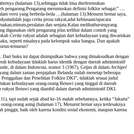
ernya (halaman 13),sehingga tidak bisa direferensikan
eh pengarang.Pengarang merumuskan definisi folklor sebagai:” …
,dalam versi yang berbeda-beda …(halaman 13).Menurut hemat saya,
akyat
adalah juga cerita prosa rakyat,adat kebiasaan/upacara
,makan,minum,peralatan dan senjata.Kalau melihat
barang
yang
ng digunakan oleh pengarang jelas terlihat dalam contoh yang
ankah
Cerita rakyat
adalah sebagian dari kebudayaan yang diwariskan
aku, seperti misalnya pada kelompok suku bangsa. Dan apakah
 turun-temurun?
”. Dari buku ini dapat disimpulkan bahwa yang dimaksudkan dengan
rah kebudayaan tidaklah harus identik dengan daerah administratif
stle, di dalam
Indonesia
, nomor 3 (1967), Grijns di dalam
Archipel
ka yang dalam zaman penjajahan Belanda sudah menetap beberapa
ek Penggalian dan Penelitian Folklor DKI”, tidaklah sesuai judul
rtakan kebudayaan orang-orang Betawi yang tinggal di daerah
a rakyat
Betawi yang diambil dalam daerah administratif DKI.
11), tapi sudah sejak abad ke-16 malah sebelumnya, ketika “Jakarta”
 orang-orang asing (halaman 17). Menurut hemat saya terdesaknya
ah pinggir, baik oleh karena kondisi sosial ekonomi, maupun karena