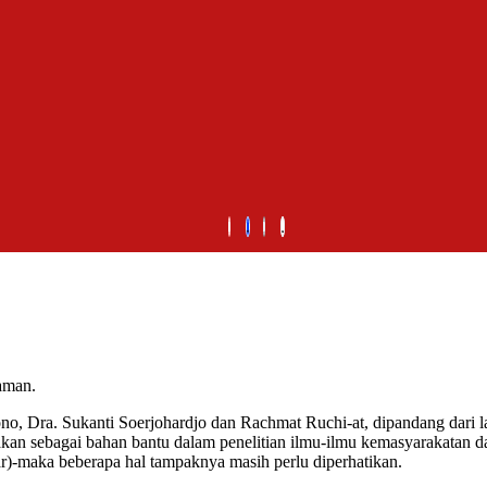
laman.
o, Dra. Sukanti Soerjohardjo dan Rachmat Ruchi-at, dipandang dari l
gunakan sebagai bahan bantu dalam penelitian ilmu-ilmu kemasyarakat
)-maka beberapa hal tampaknya masih perlu diperhatikan.