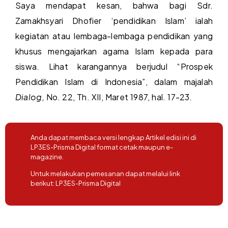
Saya mendapat kesan, bahwa bagi Sdr.
Zamakhsyari Dhofier ‘pendidikan Islam’ ialah
kegiatan atau lembaga-lembaga pendidikan yang
khusus mengajarkan agama Islam kepada para
siswa. Lihat karangannya berjudul “Prospek
Pendidikan Islam di Indonesia”, dalam majalah
Dialog
, No. 22, Th. XII, Maret 1987, hal. 17-23.
Anda dapat membaca versi lengkap Artikel edisi ini di
LP3ES-Prisma Digital format cetak maupun e-
magazine.
Untuk melakukan pemesanan dapat melalui link
berikut:
LP3ES-Prisma Digital