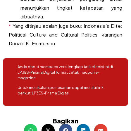
menunjukkan tingkat ketepatan yang
dibuatnya.
*
Yang ditinjau adalah juga buku: Indonesia’s Elite:
Political Culture and Cultural Politics, karangan
Donald K. Emmerson.
Anda dapat membaca versi lengkap Artikel edisi ini di
LP3ES-Prisma Digital format cetak maupun e-
magazine.
Untuk melakukan pemesanan dapat melalui link
berikut:
LP3ES-Prisma Digital
Bagikan