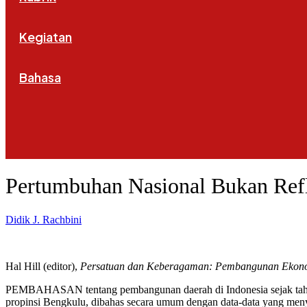
Kegiatan
Bahasa
Pertumbuhan Nasional Bukan Ref
Didik J. Rachbini
Hal Hill (editor),
Persatuan dan Keberagaman: Pembangunan Ekonomi
PEMBAHASAN tentang pembangunan daerah di Indonesia sejak tahun 1
propinsi Bengkulu, dibahas secara umum dengan data-data yang meny