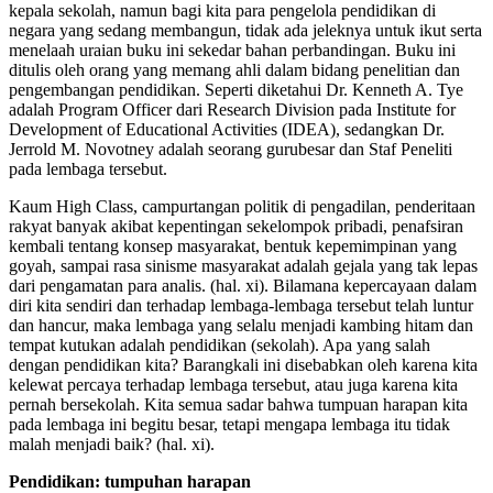
kepala sekolah, namun bagi kita para pengelola pendidikan di
negara yang sedang membangun, tidak ada jeleknya untuk ikut serta
menelaah uraian buku ini sekedar bahan perbandingan. Buku ini
ditulis oleh orang yang memang ahli dalam bidang penelitian dan
pengembangan pendidikan. Seperti diketahui Dr. Kenneth A. Tye
adalah Program Officer dari Research Division pada Institute for
Development of Educational Activities (IDEA), sedangkan Dr.
Jerrold M. Novotney adalah seorang gurubesar dan Staf Peneliti
pada lembaga tersebut.
Kaum High Class, campurtangan politik di pengadilan, penderitaan
rakyat banyak akibat kepentingan sekelompok pribadi, penafsiran
kembali tentang konsep masyarakat, bentuk kepemimpinan yang
goyah, sampai rasa sinisme masyarakat adalah gejala yang tak lepas
dari pengamatan para analis. (hal. xi). Bilamana kepercayaan dalam
diri kita sendiri dan terhadap lembaga-lembaga tersebut telah luntur
dan hancur, maka lembaga yang selalu menjadi kambing hitam dan
tempat kutukan adalah pendidikan (sekolah). Apa yang salah
dengan pendidikan kita? Barangkali ini disebabkan oleh karena kita
kelewat percaya terhadap lembaga tersebut, atau juga karena kita
pernah bersekolah. Kita semua sadar bahwa tumpuan harapan kita
pada lembaga ini begitu besar, tetapi mengapa lembaga itu tidak
malah menjadi baik? (hal. xi).
Pendidikan: tumpuhan harapan