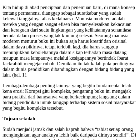
Kita hidup di abad penciptaan dan penemuan baru, di mana konsep
tentang permanensi dianggap sebagai suratkabar yang sudah
kelewat tanggalnya alias kedaluarsa. Manusia moderen adalah
mereka yang dengan sangat efisen bisa menyelesaikan kekacauan
dan keraguan dari suatu lingkungan yang kelihatannya senantiasa
berada dalam proses yang tak kunjung selesai. Seorang manusia
moderen menurut buku ini bukan saja harus kreatif dan orisinal
dalam daya pikirnya, tetapi terlebih lagi, dia harus sanggup
menunjukkan kebolehannya dalam sikap terhadap masa datang
maupun masa lampaunya melalui kesigapannya bertindak ibarat
Jackrabbit mengejar rubah. Demikian itu tak kalah pula pentingnya
dalam dunia pendidikan dibandingkan dengan bidang-bidang yang
lain. (hal. 1).
Lembaga-lembaga penting lainnya yang begitu fundamental telah
kena erosi: Korupsi gitu kompleks, pengarang buku ini mengajak
para praktisi dari bangsanya yang berkecimpung langsung dalam
bidang pendidikan untuk tanggap terhadap sistem sosial masyarakat
yang begitu kompleks tersebut.
Tujuan sekolah
Sudah menjadi jamak dan salah kaprah bahwa “tabiat setiap orang
menginginkan agar anaknya lebih baik daripada dirinya sendiri”. Di