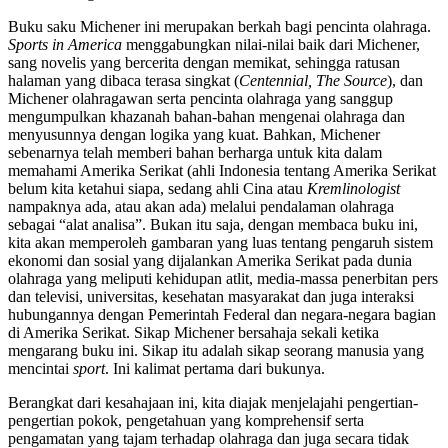
Buku saku Michener ini merupakan berkah bagi pencinta olahraga.
Sports in America
menggabungkan nilai-nilai baik dari Michener,
sang novelis yang bercerita dengan memikat, sehingga ratusan
halaman yang dibaca terasa singkat (
Centennial, The Source
), dan
Michener olahragawan serta pencinta olahraga yang sanggup
mengumpulkan khazanah bahan-bahan mengenai olahraga dan
menyusunnya dengan logika yang kuat. Bahkan, Michener
sebenarnya telah memberi bahan berharga untuk kita dalam
memahami Amerika Serikat (ahli Indonesia tentang Amerika Serikat
belum kita ketahui siapa, sedang ahli Cina atau
Kremlinologist
nampaknya ada, atau akan ada) melalui pendalaman olahraga
sebagai “alat analisa”. Bukan itu saja, dengan membaca buku ini,
kita akan memperoleh gambaran yang luas tentang pengaruh sistem
ekonomi dan sosial yang dijalankan Amerika Serikat pada dunia
olahraga yang meliputi kehidupan atlit, media-massa penerbitan pers
dan televisi, universitas, kesehatan masyarakat dan juga interaksi
hubungannya dengan Pemerintah Federal dan negara-negara bagian
di Amerika Serikat. Sikap Michener bersahaja sekali ketika
mengarang buku ini. Sikap itu adalah sikap seorang manusia yang
mencintai
sport
. Ini kalimat pertama dari bukunya.
Berangkat dari kesahajaan ini, kita diajak menjelajahi pengertian-
pengertian pokok, pengetahuan yang komprehensif serta
pengamatan yang tajam terhadap olahraga dan juga secara tidak