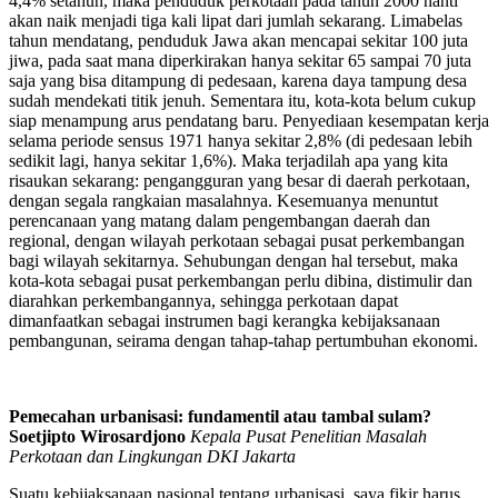
4,4% setahun, maka penduduk perkotaan pada tahun 2000 nanti
akan naik menjadi tiga kali lipat dari jumlah sekarang. Limabelas
tahun mendatang, penduduk Jawa akan mencapai sekitar 100 juta
jiwa, pada saat mana diperkirakan hanya sekitar 65 sampai 70 juta
saja yang bisa ditampung di pedesaan, karena daya tampung desa
sudah mendekati titik jenuh. Sementara itu, kota-kota belum cukup
siap menampung arus pendatang baru. Penyediaan kesempatan kerja
selama periode sensus 1971 hanya sekitar 2,8% (di pedesaan lebih
sedikit lagi, hanya sekitar 1,6%). Maka terjadilah apa yang kita
risaukan sekarang: pengangguran yang besar di daerah perkotaan,
dengan segala rangkaian masalahnya. Kesemuanya menuntut
perencanaan yang matang dalam pengembangan daerah dan
regional, dengan wilayah perkotaan sebagai pusat perkembangan
bagi wilayah sekitarnya. Sehubungan dengan hal tersebut, maka
kota-kota sebagai pusat perkembangan perlu dibina, distimulir dan
diarahkan perkembangannya, sehingga perkotaan dapat
dimanfaatkan sebagai instrumen bagi kerangka kebijaksanaan
pembangunan, seirama dengan tahap-tahap pertumbuhan ekonomi.
Pemecahan urbanisasi: fundamentil atau tambal sulam?
Soetjipto Wirosardjono
Kepala Pusat Penelitian Masalah
Perkotaan dan Lingkungan DKI Jakarta
Suatu kebijaksanaan nasional tentang urbanisasi, saya fikir harus