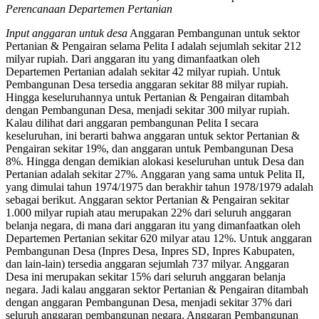
Perencanaan Departemen Pertanian
Input anggaran untuk desa
Anggaran Pembangunan untuk sektor
Pertanian & Pengairan selama Pelita I adalah sejumlah sekitar 212
milyar rupiah. Dari anggaran itu yang dimanfaatkan oleh
Departemen Pertanian adalah sekitar 42 milyar rupiah. Untuk
Pembangunan Desa tersedia anggaran sekitar 88 milyar rupiah.
Hingga keseluruhannya untuk Pertanian & Pengairan ditambah
dengan Pembangunan Desa, menjadi sekitar 300 milyar rupiah.
Kalau dilihat dari anggaran pembangunan Pelita I secara
keseluruhan, ini berarti bahwa anggaran untuk sektor Pertanian &
Pengairan sekitar 19%, dan anggaran untuk Pembangunan Desa
8%. Hingga dengan demikian alokasi keseluruhan untuk Desa dan
Pertanian adalah sekitar 27%. Anggaran yang sama untuk Pelita II,
yang dimulai tahun 1974/1975 dan berakhir tahun 1978/1979 adalah
sebagai berikut. Anggaran sektor Pertanian & Pengairan sekitar
1.000 milyar rupiah atau merupakan 22% dari seluruh anggaran
belanja negara, di mana dari anggaran itu yang dimanfaatkan oleh
Departemen Pertanian sekitar 620 milyar atau 12%. Untuk anggaran
Pembangunan Desa (Inpres Desa, Inpres SD, Inpres Kabupaten,
dan lain-lain) tersedia anggaran sejumlah 737 milyar. Anggaran
Desa ini merupakan sekitar 15% dari seluruh anggaran belanja
negara. Jadi kalau anggaran sektor Pertanian & Pengairan ditambah
dengan anggaran Pembangunan Desa, menjadi sekitar 37% dari
seluruh anggaran pembangunan negara. Anggaran Pembangunan