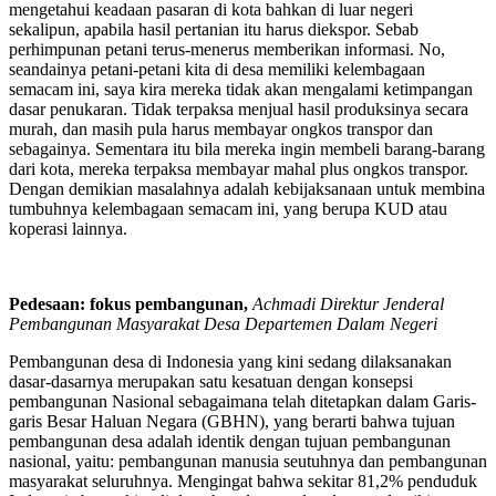
mengetahui keadaan pasaran di kota bahkan di luar negeri
sekalipun, apabila hasil pertanian itu harus diekspor. Sebab
perhimpunan petani terus-menerus memberikan informasi. No,
seandainya petani-petani kita di desa memiliki kelembagaan
semacam ini, saya kira mereka tidak akan mengalami ketimpangan
dasar penukaran. Tidak terpaksa menjual hasil produksinya secara
murah, dan masih pula harus membayar ongkos transpor dan
sebagainya. Sementara itu bila mereka ingin membeli barang-barang
dari kota, mereka terpaksa membayar mahal plus ongkos transpor.
Dengan demikian masalahnya adalah kebijaksanaan untuk membina
tumbuhnya kelembagaan semacam ini, yang berupa KUD atau
koperasi lainnya.
Pedesaan: fokus pembangunan
,
Achmadi
Direktur Jenderal
Pembangunan Masyarakat Desa
Departemen Dalam Negeri
Pembangunan desa di Indonesia yang kini sedang dilaksanakan
dasar-dasarnya merupakan satu kesatuan dengan konsepsi
pembangunan Nasional sebagaimana telah ditetapkan dalam Garis-
garis Besar Haluan Negara (GBHN), yang berarti bahwa tujuan
pembangunan desa adalah identik dengan tujuan pembangunan
nasional, yaitu: pembangunan manusia seutuhnya dan pembangunan
masyarakat seluruhnya. Mengingat bahwa sekitar 81,2% penduduk