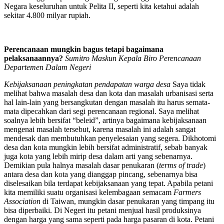
Negara keseluruhan untuk Pelita II, seperti kita ketahui adalah
sekitar 4.800 milyar rupiah.
Perencanaan mungkin bagus tetapi bagaimana
pelaksanaannya?
Sumitro Maskun Kepala Biro Perencanaan
Departemen Dalam Negeri
Kebijaksanaan peningkatan pendapatan warga desa
Saya tidak
melihat bahwa masalah desa dan kota dan masalah urbanisasi serta
hal lain-lain yang bersangkutan dengan masalah itu harus semata-
mata dipecahkan dari segi perencanaan regional. Saya melihat
soalnya lebih bersifat “beleid”, artinya bagaimana kebijaksanaan
mengenai masalah tersebut, karena masalah ini adalah sangat
mendesak dan membutuhkan penyelesaian yang segera. Dikhotomi
desa dan kota mungkin lebih bersifat administratif, sebab banyak
juga kota yang lebih mirip desa dalam arti yang sebenarnya.
Demikian pula halnya masalah dasar penukaran (
terms of trade
)
antara desa dan kota yang dianggap pincang, sebenarnya bisa
diselesaikan bila terdapat kebijaksanaan yang tepat. Apabila petani
kita memiliki suatu organisasi kelembagaan semacam
Farmers
Association
di Taiwan, mungkin dasar penukaran yang timpang itu
bisa diperbaiki. Di Negeri itu petani menjual hasil produksinya
dengan harga yang sama seperti pada harga pasaran di kota. Petani