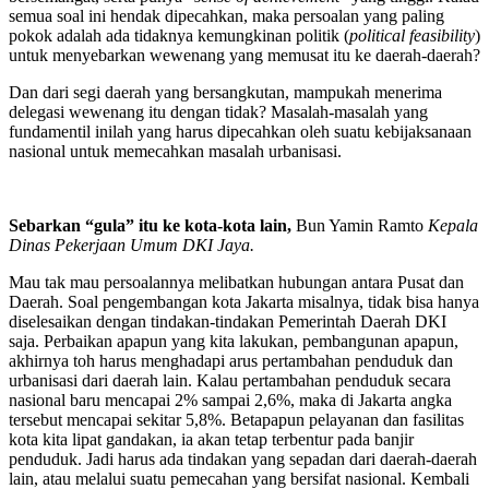
semua soal ini hendak dipecahkan, maka persoalan yang paling
pokok adalah ada tidaknya kemungkinan politik (
political feasibility
)
untuk menyebarkan wewenang yang memusat itu ke daerah-daerah?
Dan dari segi daerah yang bersangkutan, mampukah menerima
delegasi wewenang itu dengan tidak? Masalah-masalah yang
fundamentil inilah yang harus dipecahkan oleh suatu kebijaksanaan
nasional untuk memecahkan masalah urbanisasi.
Sebarkan “gula” itu ke kota-kota lain
,
Bun Yamin Ramto
Kepala
Dinas Pekerjaan
Umum DKI Jaya.
Mau tak mau persoalannya melibatkan hubungan antara Pusat dan
Daerah. Soal pengembangan kota Jakarta misalnya, tidak bisa hanya
diselesaikan dengan tindakan-tindakan Pemerintah Daerah DKI
saja. Perbaikan apapun yang kita lakukan, pembangunan apapun,
akhirnya toh harus menghadapi arus pertambahan penduduk dan
urbanisasi dari daerah lain. Kalau pertambahan penduduk secara
nasional baru mencapai 2% sampai 2,6%, maka di Jakarta angka
tersebut mencapai sekitar 5,8%. Betapapun pelayanan dan fasilitas
kota kita lipat gandakan, ia akan tetap terbentur pada banjir
penduduk. Jadi harus ada tindakan yang sepadan dari daerah-daerah
lain, atau melalui suatu pemecahan yang bersifat nasional. Kembali