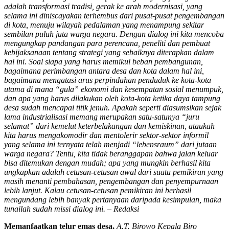
adalah transformasi tradisi, gerak ke arah modernisasi, yang
selama ini diniscayakan terhembus dari pusat-pusat pengembangan
di kota, menuju wilayah pedalaman yang menampung sekitar
sembilan puluh juta warga negara. Dengan dialog ini kita mencoba
mengungkap pandangan para perencana, peneliti dan pembuat
kebijaksanaan tentang strategi yang sebaiknya diterapkan dalam
hal ini. Soal siapa yang harus memikul beban pembangunan,
bagaimana perimbangan antara desa dan kota dalam hal ini,
bagaimana mengatasi arus perpindahan penduduk ke kota-kota
utama di mana “gula” ekonomi dan kesempatan sosial menumpuk,
dan apa yang harus dilakukan oleh kota-kota ketika daya tampung
desa sudah mencapai titik jenuh. Apakah seperti diasumsikan sejak
lama industrialisasi memang merupakan satu-satunya “juru
selamat” dari kemelut keterbelakangan dan kemiskinan, ataukah
kita harus mengakomodir dan mentolerir sektor-sektor informil
yang selama ini ternyata telah menjadi “lebensraum” dari jutaan
warga negara? Tentu, kita tidak beranggapan bahwa jalan keluar
bisa ditemukan dengan mudah; apa yang mungkin berhasil kita
ungkapkan adalah cetusan-cetusan awal dari suatu pemikiran yang
masih menanti pembahasan, pengembangan dan penyempurnaan
lebih lanjut. Kalau cetusan-cetusan pemikiran ini berhasil
mengundang lebih banyak pertanyaan daripada kesimpulan, maka
tunailah sudah missi dialog ini. – Redaksi
Memanfaatkan telur emas desa
,
A.T. Birowo Kepala Biro