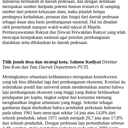
Indonesia bermukim di daerah pedesaan, dan dengan demikian
merupakan sumber daripada potensi
human resources
di samping
sumber dari potensi kekayaan alam, maka jelaslah betapa
pentingnya kedudukan, peranan dan fungsi dari daerah pedesaan
sebagai dasar atau basis pembangunan nasional. Hal ini disadari
oleh pemerintah maupun wakil-wakil rakyat di Majelis
Permusyawaratan Rakyat dan Dewan Perwakilan Rakyat yang telah
mencapai kesepakatan nasional agar prioritas pembangunan
diarahkan serta difokuskan ke daerah pedesaan.
Titik jenuh desa dan strategi kota
,
Salmon Kodiyat
Direktur
Tata Kota dan Tata Daerah
Departemen PUTL
Meningkatnya urbanisasi kelihatannya merupakan konsekwensi
yang tak bisa dihindari lagi dari pembangunan ekonomi. Korelasi itu
sedemikian positif dan universil untuk membenarkan asumsi bahwa
laju pembangunan ekonomi yang tinggi yang diukur berdasarkan
pendapatan per kapita, tingkat
output
dan konsumsi memang
menghasilkan tingkat urbanisasi yang tinggi. Sekedar sebagai
gambaran dapat disebutkan bahwa penduduk perkotaan Indonesia
pada tahun 1961 baru mencapai sekitar 14 juta atau 14,8% dari
seluruh penduduk, tahun 1971 sudah menjadi 20,7 juta atau 17,8%
dari seluruh penduduk. Dengan perkiraan laju pertumbuhan sebesar