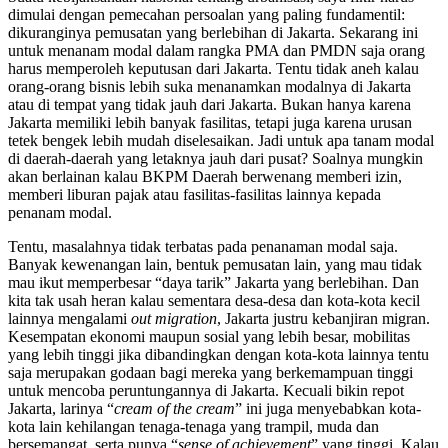
dimulai dengan pemecahan persoalan yang paling fundamentil:
dikuranginya pemusatan yang berlebihan di Jakarta. Sekarang ini
untuk menanam modal dalam rangka PMA dan PMDN saja orang
harus memperoleh keputusan dari Jakarta. Tentu tidak aneh kalau
orang-orang bisnis lebih suka menanamkan modalnya di Jakarta
atau di tempat yang tidak jauh dari Jakarta. Bukan hanya karena
Jakarta memiliki lebih banyak fasilitas, tetapi juga karena urusan
tetek bengek lebih mudah diselesaikan. Jadi untuk apa tanam modal
di daerah-daerah yang letaknya jauh dari pusat? Soalnya mungkin
akan berlainan kalau BKPM Daerah berwenang memberi izin,
memberi liburan pajak atau fasilitas-fasilitas lainnya kepada
penanam modal.
Tentu, masalahnya tidak terbatas pada penanaman modal saja.
Banyak kewenangan lain, bentuk pemusatan lain, yang mau tidak
mau ikut memperbesar “daya tarik” Jakarta yang berlebihan. Dan
kita tak usah heran kalau sementara desa-desa dan kota-kota kecil
lainnya mengalami
out migration
, Jakarta justru kebanjiran migran.
Kesempatan ekonomi maupun sosial yang lebih besar, mobilitas
yang lebih tinggi jika dibandingkan dengan kota-kota lainnya tentu
saja merupakan godaan bagi mereka yang berkemampuan tinggi
untuk mencoba peruntungannya di Jakarta. Kecuali bikin repot
Jakarta, larinya “
cream of the cream
” ini juga menyebabkan kota-
kota lain kehilangan tenaga-tenaga yang trampil, muda dan
bersemangat, serta punya “
sense of achievement
” yang tinggi. Kalau