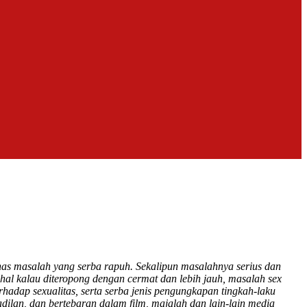
has masalah yang serba rapuh. Sekalipun masalahnya serius dan
hal kalau diteropong dengan cermat dan lebih jauh, masalah sex
hadap sexualitas, serta serba jenis pengungkapan tingkah-laku
ilan, dan bertebaran dalam film, majalah dan lain-lain media