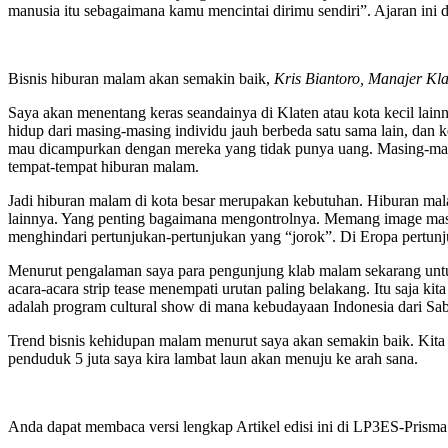
manusia itu sebagaimana kamu mencintai dirimu sendiri”. Ajaran ini 
Bisnis hiburan malam akan semakin baik,
Kris Biantoro, Manajer K
Saya akan menentang keras seandainya di Klaten atau kota kecil lain
hidup dari masing-masing individu jauh berbeda satu sama lain, dan k
mau dicampurkan dengan mereka yang tidak punya uang. Masing-masin
tempat-tempat hiburan malam.
Jadi hiburan malam di kota besar merupakan kebutuhan. Hiburan mala
lainnya. Yang penting bagaimana mengontrolnya. Memang image masya
menghindari pertunjukan-pertunjukan yang “jorok”. Di Eropa pertu
Menurut pengalaman saya para pengunjung klab malam sekarang untuk 
acara-acara strip tease menempati urutan paling belakang. Itu saja ki
adalah program cultural show di mana kebudayaan Indonesia dari S
Trend bisnis kehidupan malam menurut saya akan semakin baik. Kita 
penduduk 5 juta saya kira lambat laun akan menuju ke arah sana.
Anda dapat membaca versi lengkap Artikel edisi ini di LP3ES-Prisma