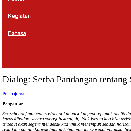
Kegiatan
Bahasa
Dialog: Serba Pandangan tentang 
Prismajurnal
Pengantar
Sex sebagai fenomena sosial adalah masalah penting untuk diteliti
harus dihadapi secara sungguh-sungguh, tidak jarang kita bisa ter
tersebut akan segera mendesak kita untuk menempuh sebuah horison y
sexuil menjamah banyak bidang kehidupan masyarakat manusia. Sex 