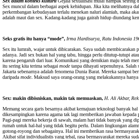
Sex dalam konteks kulturil
Gejala sexualisasi mulai nampak seiring
Sex muncul dalam berbagai aspek kehidupan. Jika kita melihatnya dal
perkembangan kebudayaan terlalu menekan naluri alamiah, maka akan
adalah maut dan sex. Kadang-kadang juga gairah hidup diundang kemba
Seks gratis itu hanya “mode”
,
Irma Hardisurya, Ratu Indonesia 19
Sex itu lumrah, wajar untuk dibicarakan. Saya sudah membicarakan p
adanya. Jadi sex bukan hal yang tabu, hingga perlu ditutup-tutupi at
karena pengaruh dari luar. Komunikasi yang demikian maju telah me
itu sering kita terima sebagai
mode
tanpa dihayati sepenuhnya. Salah 
Jakarta sebenarnya adalah fenomena Dunia Barat. Mereka sampai ber
daripada
mode
. Maksud saya orang-orang yang melakukannya hanya 
Sex: makin dibisniskan, makin tak memuaskan
,
H. Ali Akbar, Re
Memang secara garis besarnya akibat kemajuan teknologi banyak hal 
dikesampingkan karena agama tak lagi memberikan jawaban kepada pe
Pagi-pagi mereka bekerja di sawah, malam hari tidak banyak yang dip
rumah untuk hal-hal yang tidak begitu perlu. Dalam lingkungan ala
gotong-royong dan sebagainya. Hal ini memberikan rasa bermasyarakat
Akibat sifat individualistis yang tebal, rasa bermasyarakat mereka 