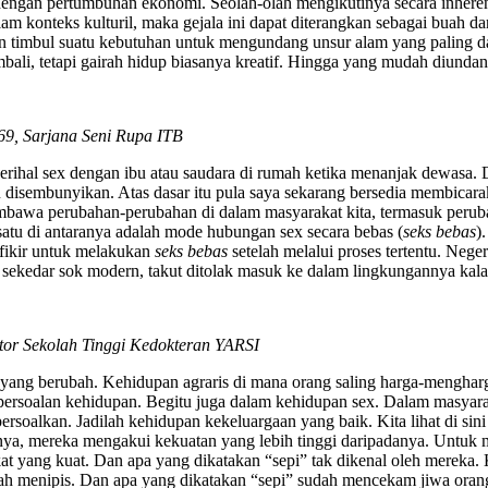
 dengan pertumbuhan ekonomi. Seolah-olah mengikutinya secara inhere
am konteks kulturil, maka gejala ini dapat diterangkan sebagai buah d
 timbul suatu kebutuhan untuk mengundang unsur alam yang paling das
li, tetapi gairah hidup biasanya kreatif. Hingga yang mudah diundang
69, Sarjana Seni Rupa ITB
erihal sex dengan ibu atau saudara di rumah ketika menanjak dewasa.
au disembunyikan. Atas dasar itu pula saya sekarang bersedia membicar
mbawa perubahan-perubahan di dalam masyarakat kita, termasuk perub
satu di antaranya adalah mode hubungan sex secara bebas (
seks bebas
)
fikir untuk melakukan
seks bebas
setelah melalui proses tertentu. Neger
sekedar sok modern, takut ditolak masuk ke dalam lingkungannya kal
ktor Sekolah Tinggi Kedokteran YARSI
yang berubah. Kehidupan agraris di mana orang saling harga-mengharg
rsoalan kehidupan. Begitu juga dalam kehidupan sex. Dalam masyarak
ersoalkan. Jadilah kehidupan kekeluargaan yang baik. Kita lihat di si
mnya, mereka mengakui kekuatan yang lebih tinggi daripadanya. Untuk 
 yang kuat. Dan apa yang dikatakan “sepi” tak dikenal oleh mereka. Ke
sudah menipis. Dan apa yang dikatakan “sepi” sudah mencekam jiwa oran