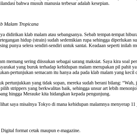
dilandasi bahwa musuh manusia terbesar adalah kesepian.
lab Malam Tropicana
nya didirikan klab malam atau sebangsanya. Sebab tempat-tempat hibur
etegangan hidup (strain) sudah sedemikian rupa sehingga diperlukan su
g punya selera sendiri-sendiri untuk santai. Keadaan seperti inilah
m memang sering diissukan sebagai sarang maksiat. Saya kira soal per
rakat yang buruk terhadap kehidupan malam merupakan pil pahit yang
njukan-pertunjukan semacam itu hanya ada pada klab malam yang keci
pertunjukkan yang tidak sopan, mereka sudah berani bilang: “Wah, ji
ta pilih strippers yang berkwalitas baik, sehingga unsur art lebih meno
abang hingga Merauke kita hidangkan kepada pengunjung.
lihat saya misalnya Tokyo di mana kehidupan malamnya menyerap 11 jut
 Digital format cetak maupun e-magazine.