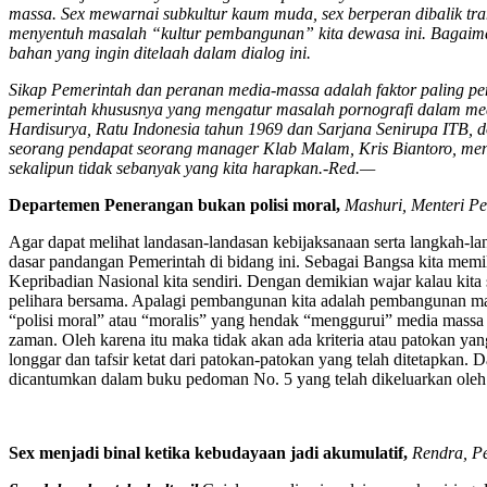
massa. Sex mewarnai subkultur kaum muda, sex berperan dibalik tran
menyentuh masalah “kultur pembangunan” kita dewasa ini. Bagaiman
bahan yang ingin ditelaah dalam dialog ini.
Sikap Pemerintah dan peranan media-massa adalah faktor paling pen
pemerintah khususnya yang mengatur masalah pornografi dalam m
Hardisurya, Ratu Indonesia tahun 1969 dan Sarjana Senirupa ITB, d
seorang pendapat seorang manager Klab Malam, Kris Biantoro, men
sekalipun tidak sebanyak yang kita harapkan.-Red.—
Departemen Penerangan bukan polisi moral
,
Mashuri, Menteri P
Agar dapat melihat landasan-landasan kebijaksanaan serta langkah-la
dasar pandangan Pemerintah di bidang ini. Sebagai Bangsa kita memili
Kepribadian Nasional kita sendiri. Dengan demikian wajar kalau kita
pelihara bersama. Apalagi pembangunan kita adalah pembangunan manus
“polisi moral” atau “moralis” yang hendak “menggurui” media massa 
zaman. Oleh karena itu maka tidak akan ada kriteria atau patokan y
longgar dan tafsir ketat dari patokan-patokan yang telah ditetapkan.
dicantumkan dalam buku pedoman No. 5 yang telah dikeluarkan ole
Sex menjadi binal ketika kebudayaan jadi akumulatif
,
Rendra, P