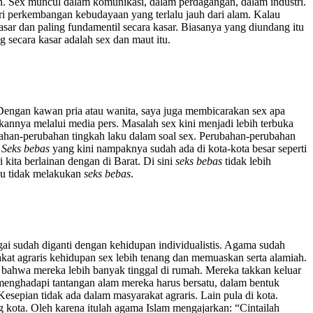
n. Sex muncul dalam komunikasi, dalam perdagangan, dalam industri.
ari perkembangan kebudayaan yang terlalu jauh dari alam. Kalau
ar dan paling fundamentil secara kasar. Biasanya yang diundang itu
 secara kasar adalah sex dan maut itu.
 Dengan kawan pria atau wanita, saya juga membicarakan sex apa
akannya melalui media pers. Masalah sex kini menjadi lebih terbuka
ahan-perubahan tingkah laku dalam soal sex. Perubahan-perubahan
.
Seks bebas
yang kini nampaknya sudah ada di kota-kota besar seperti
i kita berlainan dengan di Barat. Di sini
seks bebas
tidak lebih
au tidak melakukan
seks bebas
.
ai sudah diganti dengan kehidupan individualistis. Agama sudah
at agraris kehidupan sex lebih tenang dan memuaskan serta alamiah.
ni bahwa mereka lebih banyak tinggal di rumah. Mereka takkan keluar
menghadapi tantangan alam mereka harus bersatu, dalam bentuk
sepian tidak ada dalam masyarakat agraris. Lain pula di kota.
g kota. Oleh karena itulah agama Islam mengajarkan: “Cintailah