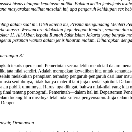
saksi bisnis ataupun keputusan politik. Bahkan ketika jenis-jenis usa
a masyarakat melihat masalah ini, apa pengaruh kehidupan sex bebas
ting dalam soal ini. Oleh karena itu, Prisma mengundang Menteri Pe
edia-massa. Wawancara dilakukan juga dengan Rendra, seniman dan
okter H. Ali Akbar, kepala Rumah Sakit Islam Jakarta yang banyak men
genai peranan wanita dalam jenis hiburan malam. Diharapkan dengan 
enerangan RI
ngkah teknis operasionil Pemerintah secara lebih mendetail dalam mena
ki tata nilai sendiri. Adalah merupakan kewajiban kita untuk senantias
 selalu melakukan penapisan terhadap pengaruh-pengaruh dari luar mau
ia seutuhmya, tidak hanya materiil tapi juga mental spirituil. Dalam 
atau publik umumnya. Harus juga diingat, bahwa nilai-nilai yang kit
ang final tentang pornografi. Pemerintah—dalam hal ini Departemen P
 Dalam bidang film misalnya telah ada kriteria penyensoran. Juga dalam
h Deppen.
enyair, Dramawan