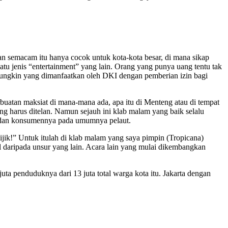
an semacam itu hanya cocok untuk kota-kota besar, di mana sikap
atu jenis “entertainment” yang lain. Orang yang punya uang tentu tak
 mungkin yang dimanfaatkan oleh DKI dengan pemberian izin bagi
buatan maksiat di mana-mana ada, apa itu di Menteng atau di tempat
 harus ditelan. Namun sejauh ini klab malam yang baik selalu
l dan konsumennya pada umumnya pelaut.
jik!” Untuk itulah di klab malam yang saya pimpin (Tropicana)
njol daripada unsur yang lain. Acara lain yang mulai dikembangkan
a penduduknya dari 13 juta total warga kota itu. Jakarta dengan