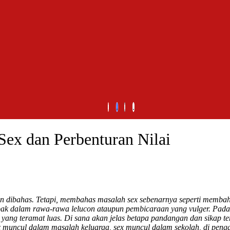
Sex dan Perbenturan Nilai
 dan dibahas. Tetapi, membahas masalah sex sebenarnya seperti memba
jebak dalam rawa-rawa lelucon ataupun pembicaraan yang vulger. Pada
ang teramat luas. Di sana akan jelas betapa pandangan dan sikap ter
muncul dalam masalah keluarga, sex muncul dalam sekolah, di pengad