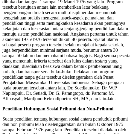
dibuka dari tanggal 1 sampai 19 Maret 1976 yang lalu. Program
tersebut bertujuan antara lain memberikan latar belakang
pengembangan ilmiah secara multi-disipliner dan menambah
pengetahuan praktis mengenai aspek-aspek pengajaran dan
pendidikan tinggi serta meningkatkan kesadaran akan pentingnya
kelanjutan dan keserasian antara jenjang-jenjang pendidikan dalam
menuju sistem pendidikan nasional. Angkatan pertama untuk tahun
akademis 1975/1976 tersebut diikuti 40 peserta. Syarat utama
sebagai peserta program tersebut selain menjabat kepala sekolah,
juga berpendidikan minimal sarjana muda, berumur antara 30
sampai 50 tahun dan memahami bahasa Inggris. Bagi semua peserta
yang memenuhi kriteria tersebut dan lulus dalam
testing
yang
diadakan, disediakan beasiswa dalam bentuk pembebasan uang
kuliah, dan transpor serta buku-buku. Pelaksanaan program
pendidikan tanpa gelar tersebut diselenggarakan oleh Pusat
Pengabdian Masyarakat Universitas Indonesia. Sebagai pengajar
pada program tersebut antara lain, Dr. Soedjatmoko, Dr. W.P.
Napitupulu, Dr. Setiadi, Dr. G. Parangtopo, dr. Partomo M.
Alibasyah, Mardjono Reksodipoetro SH, MA, dan lain-lain.
Penelitian Hubungan Sosial Pribumi dan Non-Pribumi
Suatu penelitian tentang hubungan sosial antara penduduk pribumi
dan non-pribumi telah diselenggarakan dari bulan Oktober 1975
sampai Februari 1976 yang lalu. Penelitian tersebut diadakan oleh