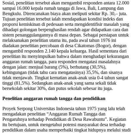
Sosial, penelitian tersebut akan mengambil responden antara 12.000
sampai 16.000 kepala rumah tangga di Jawa, Bali, Lampung dan
Bengkulu. Direncanakan biaya akan meliputi sekitar Rp. 30,– juta.
Tujuan penelitian tersebut ialah mendapatkan kondisi indeks dan
proporsi kemiskinan di pedesaan serta mengidentifisir masalah yang
dihadapi golongan berpenghasilan rendah agar didapatkan cara dan
sistem penanggulangannya di masa depan. Sebagai persiapan untuk
melaksanakan penelitian utama itu, pada awal tahun 1976 ini
diadakan penelitian percobaan di desa Cikatomas (Bogor), dengan
mengambil responden 2.140 kepala keluarga. Hasil sementara dari
penelitian itu menyimpulkan bahwa dalam menghadapi kekurangan
anggaran rumah tangga, para responden mengatasi masalahnya
dengan jalan: menjual barang (5%), berhutang (30,5%),
kebingungan (tidak tahu cara mengatasinya) 35,5%, dan sisanya
tidak menjawab. Tingkat kematian anak-anak usia 0-4 tahun sangat
tinggi (81,5%). Sedangkan anak-anak yang sama sekali tidak
bersekolah sekitar 30%, dan putus sekolah sebesar itu juga.
Penelitian anggaran rumah tangga dan pendidikan
Proyek Serpong Universitas Indonesia tahun 1975 yang lalu telah
mengadakan penelitian “Anggaran Rumah Tangga dan
Pengaruhnya terhadap Pendidikan di Desa Rawabuntu”. Kegiatan
itu bertujuan, untuk mengetahui potensi masyarakat desa terhadap
pendidikan dalam usaha memperbaiki tingkat hidupnya melalui studi