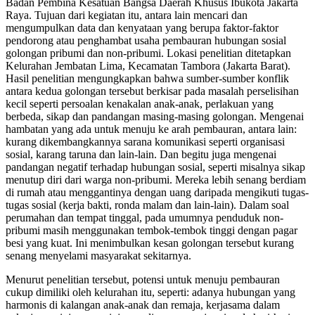
Badan Pembina Kesatuan Bangsa Daerah Khusus Ibukota Jakarta
Raya. Tujuan dari kegiatan itu, antara lain mencari dan
mengumpulkan data dan kenyataan yang berupa faktor-faktor
pendorong atau penghambat usaha pembauran hubungan sosial
golongan pribumi dan non-pribumi. Lokasi penelitian ditetapkan
Kelurahan Jembatan Lima, Kecamatan Tambora (Jakarta Barat).
Hasil penelitian mengungkapkan bahwa sumber-sumber konflik
antara kedua golongan tersebut berkisar pada masalah perselisihan
kecil seperti persoalan kenakalan anak-anak, perlakuan yang
berbeda, sikap dan pandangan masing-masing golongan. Mengenai
hambatan yang ada untuk menuju ke arah pembauran, antara lain:
kurang dikembangkannya sarana komunikasi seperti organisasi
sosial, karang taruna dan lain-lain. Dan begitu juga mengenai
pandangan negatif terhadap hubungan sosial, seperti misalnya sikap
menutup diri dari warga non-pribumi. Mereka lebih senang berdiam
di rumah atau menggantinya dengan uang daripada mengikuti tugas-
tugas sosial (kerja bakti, ronda malam dan lain-lain). Dalam soal
perumahan dan tempat tinggal, pada umumnya penduduk non-
pribumi masih menggunakan tembok-tembok tinggi dengan pagar
besi yang kuat. Ini menimbulkan kesan golongan tersebut kurang
senang menyelami masyarakat sekitarnya.
Menurut penelitian tersebut, potensi untuk menuju pembauran
cukup dimiliki oleh kelurahan itu, seperti: adanya hubungan yang
harmonis di kalangan anak-anak dan remaja, kerjasama dalam