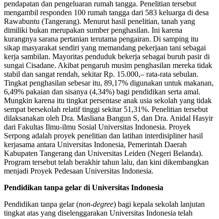
pendapatan dan pengeluaran rumah tangga. Penelitian tersebut
mengambil responden 100 rumah tangga dari 583 keluarga di desa
Rawabuntu (Tangerang). Menurut hasil penelitian, tanah yang
dimiliki bukan merupakan sumber penghasilan. Ini karena
kurangnya sarana pertanian terutama pengairan. Di samping itu
sikap masyarakat sendiri yang memandang pekerjaan tani sebagai
kerja sambilan. Mayoritas penduduk bekerja sebagai buruh pasir di
sungai Cisadane. Akibat pengaruh musim penghasilan mereka tidak
stabil dan sangat rendah, sekitar Rp. 15.000,– rata-rata sebulan.
Tingkat penghasilan sebesar itu, 89,17% digunakan untuk makanan,
6,49% pakaian dan sisanya (4,34%) bagi pendidikan serta amal.
Mungkin karena itu tingkat persentase anak usia sekolah yang tidak
sempat bersekolah relatif tinggi sekitar 51,31%. Penelitian tersebut
dilaksanakan oleh Dra. Masliana Bangun S, dan Dra. Anidal Hasyir
dari Fakultas Ilmu-ilmu Sosial Universitas Indonesia. Proyek
Serpong adalah proyek penelitian dan latihan interdisipliner hasil
kerjasama antara Universitas Indonesia, Pemerintah Daerah
Kabupaten Tangerang dan Universitas Leiden (Negeri Belanda).
Program tersebut telah berakhir tahun lalu, dan kini dikembangkan
menjadi Proyek Pedesaan Universitas Indonesia.
Pendidikan tanpa gelar di Universitas Indonesia
Pendidikan tanpa gelar (
non-degree
) bagi kepala sekolah lanjutan
tingkat atas yang diselenggarakan Universitas Indonesia telah