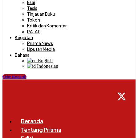
Esai
Tesis
Tinjauan Buku
Tokoh
Kritik dan Komentar
RALAT
Kegiatan
Prisma News
Liputan Media
Bahasa
English
Indonesian
Kirim Naskah
Beranda
Tentang Prisma