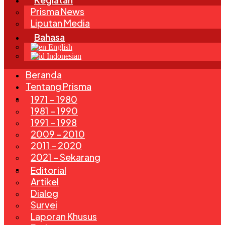
Prisma News
Liputan Media
Bahasa
English
Indonesian
Beranda
Tentang Prisma
Edisi
1971 – 1980
1981 – 1990
1991 – 1998
2009 – 2010
2011 – 2020
2021 – Sekarang
Rubrik
Editorial
Artikel
Dialog
Survei
Laporan Khusus