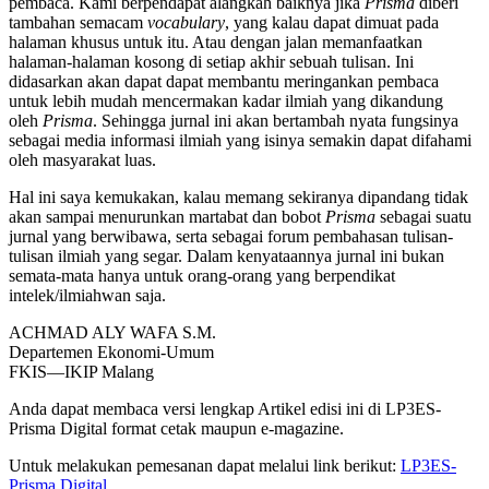
pembaca. Kami berpendapat alangkah baiknya jika
Prisma
diberi
tambahan semacam
vocabulary
, yang kalau dapat dimuat pada
halaman khusus untuk itu. Atau dengan jalan memanfaatkan
halaman-halaman kosong di setiap akhir sebuah tulisan. Ini
didasarkan akan dapat dapat membantu meringankan pembaca
untuk lebih mudah mencermakan kadar ilmiah yang dikandung
oleh
Prisma
. Sehingga jurnal ini akan bertambah nyata fungsinya
sebagai media informasi ilmiah yang isinya semakin dapat difahami
oleh masyarakat luas.
Hal ini saya kemukakan, kalau memang sekiranya dipandang tidak
akan sampai menurunkan martabat dan bobot
Prisma
sebagai suatu
jurnal yang berwibawa, serta sebagai forum pembahasan tulisan-
tulisan ilmiah yang segar. Dalam kenyataannya jurnal ini bukan
semata-mata hanya untuk orang-orang yang berpendikat
intelek/ilmiahwan saja.
ACHMAD ALY WAFA S.M.
Departemen Ekonomi-Umum
FKIS—IKIP Malang
Anda dapat membaca versi lengkap Artikel edisi ini di LP3ES-
Prisma Digital format cetak maupun e-magazine.
Untuk melakukan pemesanan dapat melalui link berikut:
LP3ES-
Prisma Digital