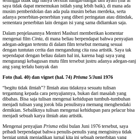
sehingga tidak lagi hanya bersifat hangat-hangat tahi ayam (ma’af
saya tidak dapat menemukan istilah yang lebih baik), di mana ada
musim pemberidolan dan ada pula musim bebas merdeka, serta
adanya penerbitan-penerbitan yang diberi peringatan atau ditindak,
sementara penerbitan lain dengan isi yang sama didiamkan saja.
Dalam penjelasannya Menteri Mashuri memberikan komentar
mengenai film
Cinta
, di mana beliau berpendapat bahwa penyajian
adegan-adegan tertentu di dalam film tersebut memang sesuai
dengan tuntutan cerita dan mengandung cita rasa artistik. Saya tak
sependapat dengan beliau dalam hal ini, karena bagi saya yang
mengurangi kebagusan mutu film tersebut justru adanya adegan-ranj
ang yang terlalu banyak dan
Foto (hal. 40) dan vignet (hal. 74)
Prisma
5/Juni 1976
“begitu tidak ilmiah”? Ilmiah atau tidaknya sesuatu tulisan
tergantung kepada cara penyajiannya, bukan dari masalah yang
dibahas. Bisa saja tulisan mengenai kehidupan tumbuh-tumbuhan
menjadi tulisan yang jorok bila penulisnya memang menghendaki
demikian. Sebaliknya tulisan mengenai kehidupan para pelacur bisa
menjadi sebuah karya ilmiah atau artistik.
Mengenai penyajian
Prisma
edisi bulan Juni 1976 tersebut, saya
pribadi berpendapat bahwa penulis-penulis yang mengisinya tidak
berniat untuk menjadikan jurnal kita ini sebuah penerbitan yang