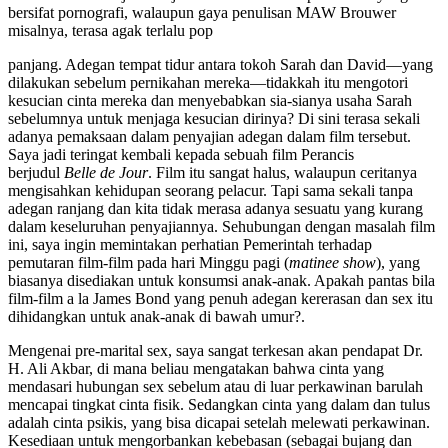
bersifat pornografi, walaupun gaya penulisan MAW Brouwer
misalnya, terasa agak terlalu pop
panjang. Adegan tempat tidur antara tokoh Sarah dan David—yang
dilakukan sebelum pernikahan mereka—tidakkah itu mengotori
kesucian cinta mereka dan menyebabkan sia-sianya usaha Sarah
sebelumnya untuk menjaga kesucian dirinya? Di sini terasa sekali
adanya pemaksaan dalam penyajian adegan dalam film tersebut.
Saya jadi teringat kembali kepada sebuah film Perancis
berjudul
Belle de Jour
. Film itu sangat halus, walaupun ceritanya
mengisahkan kehidupan seorang pelacur. Tapi sama sekali tanpa
adegan ranjang dan kita tidak merasa adanya sesuatu yang kurang
dalam keseluruhan penyajiannya. Sehubungan dengan masalah film
ini, saya ingin memintakan perhatian Pemerintah terhadap
pemutaran film-film pada hari Minggu pagi (
matinee show
), yang
biasanya disediakan untuk konsumsi anak-anak. Apakah pantas bila
film-film a la James Bond yang penuh adegan kererasan dan sex itu
dihidangkan untuk anak-anak di bawah umur?.
Mengenai pre-marital sex, saya sangat terkesan akan pendapat Dr.
H. Ali Akbar, di mana beliau mengatakan bahwa cinta yang
mendasari hubungan sex sebelum atau di luar perkawinan barulah
mencapai tingkat cinta fisik. Sedangkan cinta yang dalam dan tulus
adalah cinta psikis, yang bisa dicapai setelah melewati perkawinan.
Kesediaan untuk mengorbankan kebebasan (sebagai bujang dan