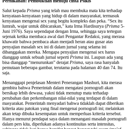
Pernikahan: Pembuktian menuju cinta Psikis
Salut kepada
Prisma
yang telah mau membuka mata kita terhadap
kenyataan-kenyataan yang hidup di dalam masyarakat, termasuk
kenyataan mengenai sex yang begitu kompleks dan peka. “Sex itu
lumrah, wajar untuk dibicarakan,” kata Irma Hardisurya (
Prisma
5-
Juni 1976). Saya sependapat dengan Irma, sehingga saya tertegun
sejenak ketika membaca awal dari Pengantar Redaksi, yang merasa
khawatir bahwa pembaca akan menjadi heran atau gusar atas
penyajian masalah sex ini di dalam jurnal yang selama ini
dibanggakan mereka. Mengapa penyajian mengenai sex harus
dianggap untuk sebuah jurnal seperti
Prisma
ini. Laupun ada yang
bisa dianggap “menurunkan” derajat
Prisma
, saya rasa hanyalah
pemutaan beberapa gambar, terutama pada halaman 40 dan 74. Itu
saja.
Menanggapi penjelasan Menteri Penerangan Mashuri, kita merasa
gembira bahwa Pemerintah dalam mengatasi pornografi akan
bersikap lebih dewasa, yakni tidak menutup mata terhadap
perubahan dan perkembangan nilai-nilai yang terdapat di dalam
masyarakat. Pemerintah menyadari bahwa tidaklah dapat diberikan
kriteria atau patokan yang final mengenai pornografi ini; melainkan
akan tetap dibuka kesempatan untuk memperluas kriteria tersebut.
Hanya menurut pendapat saya dalam menangani masalah pornografi
dalam pers kita, diperlukan adanya kontinuitas serta intensitas,