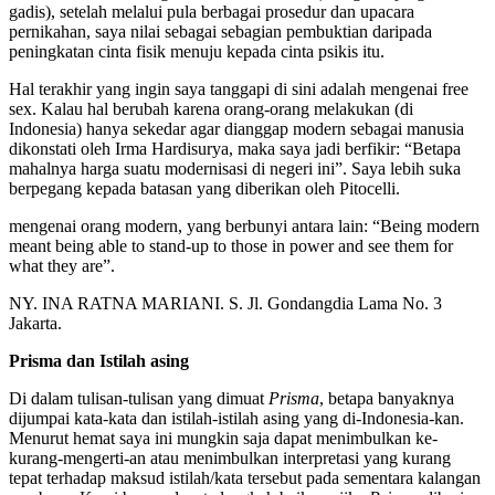
gadis), setelah melalui pula berbagai prosedur dan upacara
pernikahan, saya nilai sebagai sebagian pembuktian daripada
peningkatan cinta fisik menuju kepada cinta psikis itu.
Hal terakhir yang ingin saya tanggapi di sini adalah mengenai free
sex. Kalau hal berubah karena orang-orang melakukan (di
Indonesia) hanya sekedar agar dianggap modern sebagai manusia
dikonstati oleh Irma Hardisurya, maka saya jadi berfikir: “Betapa
mahalnya harga suatu modernisasi di negeri ini”. Saya lebih suka
berpegang kepada batasan yang diberikan oleh Pitocelli.
mengenai orang modern, yang berbunyi antara lain: “Being modern
meant being able to stand-up to those in power and see them for
what they are”.
NY. INA RATNA MARIANI. S. Jl. Gondangdia Lama No. 3
Jakarta.
Prisma dan Istilah asing
Di dalam tulisan-tulisan yang dimuat
Prisma
, betapa banyaknya
dijumpai kata-kata dan istilah-istilah asing yang di-Indonesia-kan.
Menurut hemat saya ini mungkin saja dapat menimbulkan ke-
kurang-mengerti-an atau menimbulkan interpretasi yang kurang
tepat terhadap maksud istilah/kata tersebut pada sementara kalangan