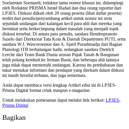
Soelaeman Soemardi, redaktur tamu nomor khusus ini, didampingi
oleh Redaktur PRISMA Ismid Hadad dan dua orang raportur dari
LP3ES. Diskusi diikuti oleh 20 orang peserta (lihat daftar peserta)
terdiri dari penulis/penyumbang artikel untuk nomor ini serta
sejumlah undangan dari kalangan kecil para ahli dan mereka yang
berminat serta berkecimpung dalam masalah yang menjadi topik
diskusi tersebut. Di antara para penulis, saudara Hendropranoto
Suselo dari Direktorat Tata Kota & Daerah Departemen PUTL serta
saudara W.J. Waworoentoe dan A. Sjarif Puradimadja dari Bagian
Planologi ITB berhalangan hadir, sedangkan saudara Dietrich
Lerche dari Team Bank Dunia urusan Pajak Tanah & Bangunan
telah pulang kembali ke Jerman Barat, dan beberapa ahli lainnya
juga tidak dapat memenuhi undangan. Karena itu pembahasan dan
tukar menukar informasi dan pendapat yang direkam dalam diskusi
ini masih bersifat terbatas, dan juga sementara.
Anda dapat membaca versi lengkap Artikel edisi ini di LP3ES-
Prisma Digital format cetak maupun e-magazine.
Untuk melakukan pemesanan dapat melalui link berikut:
LP3ES-
Prisma Digital
Bagikan