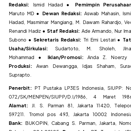
Redaksi:
Ismid Hadad ●
Pemimpin Perusahaan
Maruto MD ●
Dewan Redaksi:
Aswab Mahasin, Ism
Hadad, Masmimar Mangiang, M. Dawam Rahardjo, Ve
Renandi Hadiz ●
Staf Redaksi:
Ade Armando, Nur Im
Subono ●
Sekretaris Redaksi:
Tri Erni Lestari ●
Ta
Usaha/Sirkulasi:
Sudartoto, M. Sholeh, JIna
Mohammad ●
Iklan/Promosi:
Anda Z. Noerzy 
Produksi:
Awan Dewangga, Idjas Shaham, Sura
Suprapto.
Penerbit:
PT Pustaka LP3ES Indonesia, SIUPP: N
072/SK/MENPEN/SIUPP/D.I/1986, 4 Maret 198
Alamat:
Jl. S. Parman 81, Jakarta 11420, Telepo
597211. Tromol pos 493, Jakarta 10002 Indonesi
Bank:
BUKOPIN, Cabang S. Parman, Jakarta, Nom