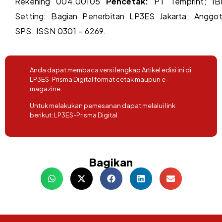
Rekening 004.00105
Pencetak:
PT Temprint; I
Setting: Bagian Penerbitan LP3ES Jakarta; Anggo
SPS. ISSN 0301 – 6269.
Anda dapat membaca versi lengkap Artikel edisi ini di
LP3ES-Prisma Digital format cetak maupun e-
magazine.
Untuk melakukan pemesanan dapat melalui link
berikut:
LP3ES-Prisma Digital
Bagikan