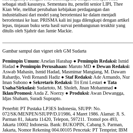
sebagai studi kasusnya. Sementara itu, peneliti senior LIPI, Thee
Kian Wie, melihat perubahan kebijakan perdagangan dan
industrialisasi dari model yang berorientasi ke dalam menjadi
berorientasi ke luar. PRISMA kali ini juga dilengkapi dengan artikel
lepas, tinjauan buku serta hasil survai pembangunan terakhir yang
ditulis oleh Sjahrir dan Jamie Mackie.
_______________________________________________________
Gambar sampul dan vignet oleh GM Sudarta
Pemimpin Umum:
Arselan Harahap ●
Pemimpin Redaksi:
Ismid
Hadad ●
Pemimpin Perusahaan:
Maruto MD ●
Dewan Redaksi:
Aswab Mahasin, Ismid Hadad, Masmimar Mangiang, M. Dawam
Rahardjo, Vedi Renandi Hadiz ●
Staf Redaksi:
Ade Armando, Nur
Iman Subono ●
Sekretaris Redaksi:
Tri Erni Lestari ●
Tata
Usaha/Sirkulasi:
Sudartoto, M. Sholeh, Jinan Mohammad ●
Iklan/Promosi:
Anda Z. Noerzy ●
Produksi:
Awan Dewangga,
Idjas Shaham, Suradi Suprapto.
Penerbit: PT Pustaka LP3ES Indonesia, SIUPP: No.
072/SK/MENPEN/SIUPP/D.I/1986, 4 Maret 1986. Alamat: Jl. S.
Parman 81, Jakarta 11420, Telepon, 597211. Tromol pos 493,
Jakarta 10002 Indonesia. Bank: BUKOPIN, Cabang S. Parman,
Jakarta, Nomor Rekening 004.00105 Pencetak: PT Temprint; IBM