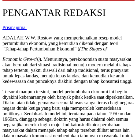
PENGANTAR REDAKSI
Prismajurnal
ADALAH W.W. Rostow yang memperkenalkan resep model
pertumbuhan ekonomi, yang kemudian dikenal dengan teori
“Tahap-tahap Pertumbuhan Ekonomi” (
(The Stages of
Economic Growth)
). Menurutnya, perekonomian suatu masyarakat
akan berubah dari situasi tradisional menuju modern melalui tahap-
tahap tertentu, yakni diawali dari tahap tradisional, terus prasyarat
untuk lepas landas, menuju lepas landas, dan kemudian ke arah
kedewasaan dan puncaknya diakhiri dengan tahap konsumsi tinggi.
Tersurat maupun tersirat, model pertumbuhan ekonomi ini begitu
diyakini kebenarannya oleh banyak pihak ketika saat diperkenalkan.
Diakui atau tidak, gemanya secara khusus sangat terasa bagi negara-
negara dunia ketiga yang baru saja memperoleh kemerdekaan
politiknya. Seolah-olah model ini, terutama pada tahun 1950an dan
1960an, dianggap sebagai doktrin yang harus dialami oleh semua
negara jika mereka ingin maju. Indikator-indikator perubahan
masyarakat dalam menapak tahap-tahap tersebut dilihat antara lain
dalam masalah komposisi pembentukan tabungan masyarakat untuk