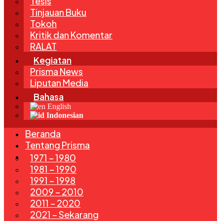
Tesis
Tinjauan Buku
Tokoh
Kritik dan Komentar
RALAT
Kegiatan
Prisma News
Liputan Media
Bahasa
English
Indonesian
Beranda
Tentang Prisma
Edisi
1971 – 1980
1981 – 1990
1991 – 1998
2009 – 2010
2011 – 2020
2021 – Sekarang