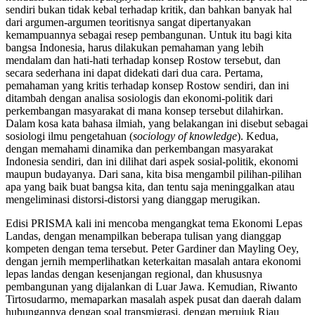
sendiri bukan tidak kebal terhadap kritik, dan bahkan banyak hal
dari argumen-argumen teoritisnya sangat dipertanyakan
kemampuannya sebagai resep pembangunan. Untuk itu bagi kita
bangsa Indonesia, harus dilakukan pemahaman yang lebih
mendalam dan hati-hati terhadap konsep Rostow tersebut, dan
secara sederhana ini dapat didekati dari dua cara. Pertama,
pemahaman yang kritis terhadap konsep Rostow sendiri, dan ini
ditambah dengan analisa sosiologis dan ekonomi-politik dari
perkembangan masyarakat di mana konsep tersebut dilahirkan.
Dalam kosa kata bahasa ilmiah, yang belakangan ini disebut sebagai
sosiologi ilmu pengetahuan (
sociology of knowledge
). Kedua,
dengan memahami dinamika dan perkembangan masyarakat
Indonesia sendiri, dan ini dilihat dari aspek sosial-politik, ekonomi
maupun budayanya. Dari sana, kita bisa mengambil pilihan-pilihan
apa yang baik buat bangsa kita, dan tentu saja meninggalkan atau
mengeliminasi distorsi-distorsi yang dianggap merugikan.
Edisi PRISMA kali ini mencoba mengangkat tema Ekonomi Lepas
Landas, dengan menampilkan beberapa tulisan yang dianggap
kompeten dengan tema tersebut. Peter Gardiner dan Mayling Oey,
dengan jernih memperlihatkan keterkaitan masalah antara ekonomi
lepas landas dengan kesenjangan regional, dan khususnya
pembangunan yang dijalankan di Luar Jawa. Kemudian, Riwanto
Tirtosudarmo, memaparkan masalah aspek pusat dan daerah dalam
hubungannya dengan soal transmigrasi, dengan merujuk Riau