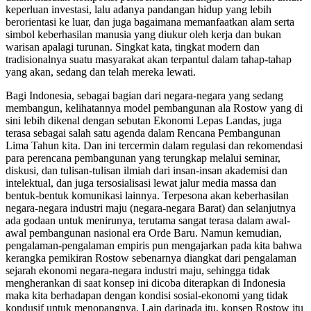
keperluan investasi, lalu adanya pandangan hidup yang lebih
berorientasi ke luar, dan juga bagaimana memanfaatkan alam serta
simbol keberhasilan manusia yang diukur oleh kerja dan bukan
warisan apalagi turunan. Singkat kata, tingkat modern dan
tradisionalnya suatu masyarakat akan terpantul dalam tahap-tahap
yang akan, sedang dan telah mereka lewati.
Bagi Indonesia, sebagai bagian dari negara-negara yang sedang
membangun, kelihatannya model pembangunan ala Rostow yang di
sini lebih dikenal dengan sebutan Ekonomi Lepas Landas, juga
terasa sebagai salah satu agenda dalam Rencana Pembangunan
Lima Tahun kita. Dan ini tercermin dalam regulasi dan rekomendasi
para perencana pembangunan yang terungkap melalui seminar,
diskusi, dan tulisan-tulisan ilmiah dari insan-insan akademisi dan
intelektual, dan juga tersosialisasi lewat jalur media massa dan
bentuk-bentuk komunikasi lainnya. Terpesona akan keberhasilan
negara-negara industri maju (negara-negara Barat) dan selanjutnya
ada godaan untuk menirunya, terutama sangat terasa dalam awal-
awal pembangunan nasional era Orde Baru. Namun kemudian,
pengalaman-pengalaman empiris pun mengajarkan pada kita bahwa
kerangka pemikiran Rostow sebenarnya diangkat dari pengalaman
sejarah ekonomi negara-negara industri maju, sehingga tidak
mengherankan di saat konsep ini dicoba diterapkan di Indonesia
maka kita berhadapan dengan kondisi sosial-ekonomi yang tidak
kondusif untuk menopangnya. Lain daripada itu, konsep Rostow itu