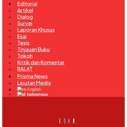
Rubrik
Editorial
Artikel
Dialog
Survei
Laporan Khusus
Esai
Tesis
Tinjauan Buku
Tokoh
Kritik dan Komentar
RALAT
Kegiatan
Prisma News
Liputan Media
Bahasa
English
Indonesian