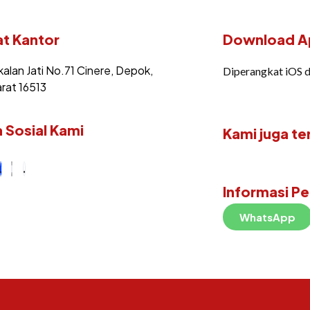
t Kantor
Download Ap
kalan Jati No.71 Cinere, Depok,
Diperangkat iOS 
rat 16513
 Sosial Kami
Kami juga te
Informasi P
WhatsApp