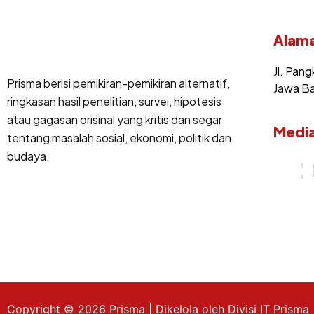
Alama
Jl. Pang
Prisma berisi pemikiran-pemikiran alternatif,
Jawa Ba
ringkasan hasil penelitian, survei, hipotesis
atau gagasan orisinal yang kritis dan segar
Media
tentang masalah sosial, ekonomi, politik dan
budaya.
Copyright © 2026 Prisma | Dikelola oleh Divisi IT Prisma