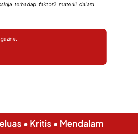
inja terhadap faktor2 materiil dalam
agazine.
eluas • Kritis • Mendalam