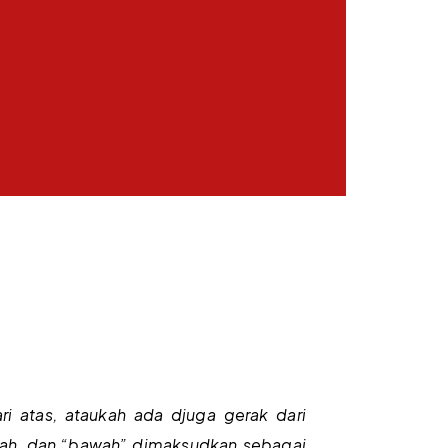
 atas, ataukah ada djuga gerak dari
ntah, dan “bawah” dimaksudkan sebagai