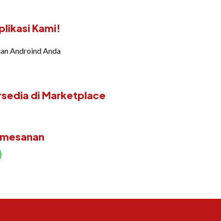
likasi Kami!
dan Androind Anda
rsedia di Marketplace
emesanan