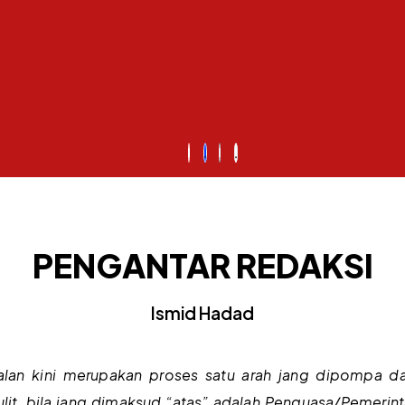
PENGANTAR REDAKSI
Ismid Hadad
an kini merupakan proses satu arah jang dipompa dari
it, bila jang dimaksud “atas” adalah Penguasa/Pemeri