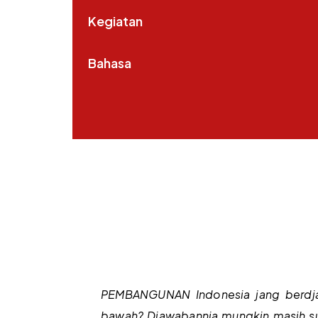
Kegiatan
Bahasa
PEMBANGUNAN Indonesia jang berdjal
bawah? Djawabannja mungkin masih sul