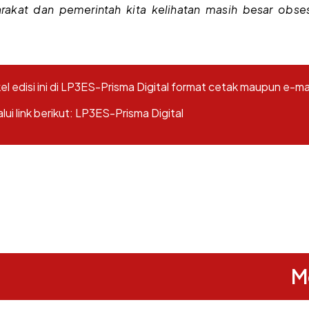
akat dan pemerintah kita kelihatan masih besar obsess
l edisi ini di LP3ES-Prisma Digital format cetak maupun e-m
i link berikut:
LP3ES-Prisma Digital
M