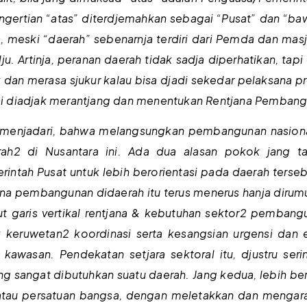
pengertian “atas” diterdjemahkan sebagai “Pusat” dan “b
dja, meski “daerah” sebenarnja terdiri dari Pemda dan 
. Artinja, peranan daerah tidak sadja diperhatikan, tapi
dan merasa sjukur kalau bisa djadi sekedar pelaksana
ulai diadjak merantjang dan menentukan Rentjana Pemban
n menjadari, bahwa melangsungkan pembangunan nasiona
rah2 di Nusantara ini. Ada dua alasan pokok jang 
tah Pusat untuk lebih berorientasi pada daerah tersebut
tjana pembangunan didaerah itu terus menerus hanja dirum
urut garis vertikal rentjana & kebutuhan sektor2 pemba
eruwetan2 koordinasi serta kesangsian urgensi dan effe
au kawasan. Pendekatan setjara sektoral itu, djustru s
ng sangat dibutuhkan suatu daerah. Jang kedua, lebih bers
tau persatuan bangsa, dengan meletakkan dan mengara