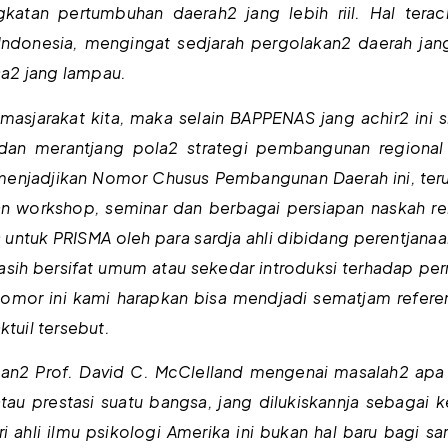
katan pertumbuhan daerah2 jang lebih riil. Hal terach
h Indonesia, mengingat sedjarah pergolakan2 daerah j
a2 jang lampau.
 masjarakat kita, maka selain BAPPENAS jang achir2 ini 
dan merantjang pola2 strategi pembangunan regional 
menjadjikan Nomor Chusus Pembangunan Daerah ini, teru
an workshop, seminar dan berbagai persiapan naskah 
sus untuk PRISMA oleh para sardja ahli dibidang perentj
asih bersifat umum atau sekedar introduksi terhadap 
omor ini kami harapkan bisa mendjadi sematjam referen
uil tersebut.
gan2 Prof. David C. McClelland mengenai masalah2 apa
u prestasi suatu bangsa, jang dilukiskannja sebagai k
i ahli ilmu psikologi Amerika ini bukan hal baru bagi sa