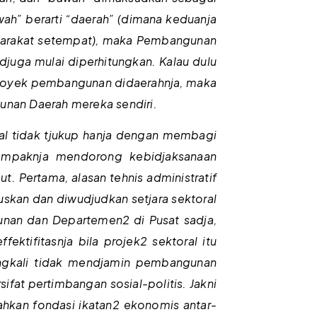
awah” berarti “daerah” (dimana keduanja
masjarakat setempat), maka Pembangunan
 djuga mulai diperhitungkan. Kalau dulu
 proyek pembangunan didaerahnja, maka
gunan Daerah mereka sendiri.
l tidak tjukup hanja dengan membagi
tampaknja mendorong kebidjaksanaan
. Pertama, alasan tehnis administratif
uskan dan diwudjudkan setjara sektoral
ngunan dan Departemen2 di Pusat sadja,
ktifitasnja bila projek2 sektoral itu
eringkali tidak mendjamin pembangunan
ifat pertimbangan sosial-politis. Jakni
hkan fondasi ikatan2 ekonomis antar-