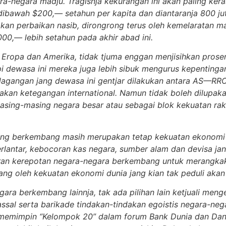
a-negara madju. Tragisnja kekurangan ini akan paling ker
 dibawah $200,— setahun per kapita dan diantaranja 800 j
kan perbaikan nasib, dirongrong terus oleh kemelaratan 
0,— lebih setahun pada akhir abad ini.
Eropa dan Amerika, tidak tjuma enggan menjisihkan prosent
pi dewasa ini mereka juga lebih sibuk mengurus kepentin
dagangan jang dewasa ini gentjar dilakukan antara AS—
n ketegangan international. Namun tidak boleh dilupakan
ing-masing negara besar atau sebagai blok kekuatan rak
ang berkembang masih merupakan tetap kekuatan ekonomi ja
antar, kebocoran kas negara, sumber alam dan devisa jang
gkaran kerepotan negara-negara berkembang untuk merangka
ng oleh kekuatan ekonomi dunia jang kian tak peduli akan 
egara berkembang lainnja, tak ada pilihan lain ketjuali men
sal serta barikade tindakan-tindakan egoistis negara-nega
a memimpin “Kelompok 20” dalam forum Bank Dunia dan Dan