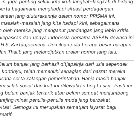
i juga penting sekali kita ikuti langkah-langkah di bidang
serta bagaimana menghadapi situasi perdagangan
sanaan jang diutarakannja dalam nomor PRISMA ini,
masalah-masalah jang kita hadapi kini, sebagaimana
n oleh mereka jang menganut pandangan jang lebih kritis.
ilepaskan dari upaya Indonesia bersama ASEAN dewasa ini
 H.S. Kartadjoemena. Demikian pula berapa besar harapan
lan Thalib jang melandjutkan uraian nomor jang lalu.
lum banjak jang berhasil ditjapainja dari usia sependek
dan kontinyu, telah memenuhi sebagian dari hasrat mereka
a usaha serta kalangan pemerintahan. Hanja masih banjak
alah sosial dan kulturil dilewatkan begitu saja. Pasti ini
ang belum banjak tertarik atau belum sempat menjumbang
jing minat penulis-penulis muda jang berbakat
vitas”. Semoga ini merupakan sematjam isyarat bagi
eatif.