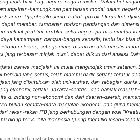
ng lebih baik bagi negara-negara miskin. Dalam hubungan in
 kemungkinan-kemungkinan pembinaan modal dalam negeri 
gan Sumitro Djojohadikusumo. Pokok-pokok fikiran kebidjak
ja dapat memberi tambahan horison pandangan dan dimensi 
lam melihat problim-problim sekarang ini patut dimanfaatka
daya kemampuan bangsa-bangsa senasib, tentu tak bisa d
t Ekonomi Eropa, sebagaimana diuraikan oleh penulis muda
 jang terbesar: minjak bumi, dapat diikuti dari analisa Dah
jatat bahwa madjalah ini mulai mengindjak umur setahun. Be
nal berkala jang serius, telah mampu hadir setjara teratur 
atjaan jang dibutuhkan oleh universitas, dan sebagian duni
ekonomi, terlalu “Jakarta-sentris”, dan banjak masalah-mas
f kita di bidang non-ekonomi dan dari daerah-daerah, mem
MA bukan semata-mata madjalah ekonomi, dan guna memant
 dari rekan-rekan ITB jang berhubungan dengan soal “Kreati
idup terus, bila Indonesia tjukup memiliki insan-insan kr
risma Digital format cetak maupun e-magazine.