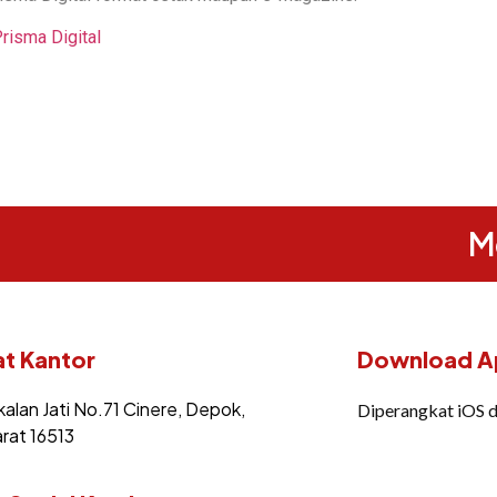
isma Digital
M
t Kantor
Download Ap
kalan Jati No.71 Cinere, Depok,
Diperangkat iOS 
rat 16513