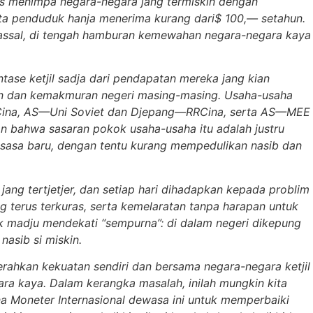
as menimpa negara-negara jang termiskin dengan
uta penduduk hanja menerima kurang dari$ 100,— setahun.
massal, di tengah hamburan kemewahan negara-negara kaya
ase ketjil sadja dari pendapatan mereka jang kian
gan dan kemakmuran negeri masing-masing. Usaha-usaha
RRCina, AS—Uni Soviet dan Djepang—RRCina, serta AS—MEE
 bahwa sasaran pokok usaha-usaha itu adalah justru
sasa baru, dengan tentu kurang mempedulikan nasib dan
ng tertjetjer, dan setiap hari dihadapkan kepada problim
 terus terkuras, serta kemelaratan tanpa harapan untuk
k madju mendekati “sempurna”: di dalam negeri dikepung
nasib si miskin.
gerahkan kekuatan sendiri dan bersama negara-negara ketjil
ra kaya. Dalam kerangka masalah, inilah mungkin kita
a Moneter Internasional dewasa ini untuk memperbaiki