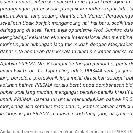
sistim moneter internasional serta mentjoba kemungkinan ja
perdagangan, potensi dan prospek komoditi ekspor kita,
internasional, jang sedang dirintis oleh Menteri Perdagan
sekalipun tidak banjak mengandung hal-hal baru, sedikitn
disinggung di atas. Tentu saja optimisme Prof. Sumitro da
Menghadapi kekuatan ekonomi internasional dan membina 
merintis jalur hubungan jang tak mudah dengan Masjaraka
dapat kita andalkan dari kekajaan alam & sumber devisa kita
Apabila PRISMA No. 6 sampai ke tangan pembatja, perlu dit
enam kali terbit itu. Tapi paling tidak, PRISMA sebagai jur
jang berselera profesionil, juga mulai dirasakan sebagai b
keluhan bahwa PRISMA terlalu berat pada pembahasan bidang 
bukan soal jang mudah, mengingat penulis-penulis kreati
untuk PRISMA. Karena itu untuk menundjukkan bahwa PRIS
menjelang usia setahun madjalah ini, kami muatkan artikel
kelangsungan PRISMA di masa mendatang, jang hanja mampu h
Anda dapat membaca versi lengkap Artikel edisi ini di LP3ES-P