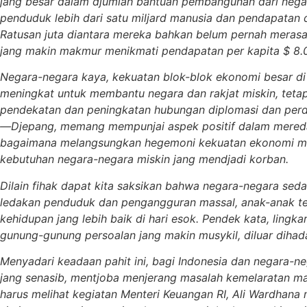
jang besar dalam djumlah bantuan pembangunan dari negar
penduduk lebih dari satu miljard manusia dan pendapatan
Ratusan juta diantara mereka bahkan belum pernah merasa
jang makin makmur menikmati pendapatan per kapita $ 8.00
Negara-negara kaya, kekuatan blok-blok ekonomi besar di 
meningkat untuk membantu negara dan rakjat miskin, teta
pendekatan dan peningkatan hubungan diplomasi dan per
—Djepang, memang mempunjai aspek positif dalam meredaka
bagaimana melangsungkan hegemoni kekuatan ekonomi mas
kebutuhan negara-negara miskin jang mendjadi korban.
Dilain fihak dapat kita saksikan bahwa negara-negara sed
ledakan penduduk dan pengangguran massal, anak-anak terl
kehidupan jang lebih baik di hari esok. Pendek kata, lin
gunung-gunung persoalan jang makin musykil, diluar dihada
Men
y
adari keadaan pahit ini, bagi Indonesia dan negara-n
jang senasib, mentjoba menjerang masalah kemelaratan mas
harus melihat kegiatan Menteri Keuangan RI, Ali Wardhan