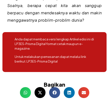
Soalnya, berapa cepat kita akan sanggup
berpacu dengan mendesaknya waktu dan makin
menggawatnya problim-problim dunia?
Anda dapat membaca versi lengkap Artikel edisi ini di
LP3ES-Prisma Digital format cetak maupun e-
magazine.
Untuk melakukan pemesanan dapat melalui link
berikut:
LP3ES-Prisma Digital
Bagikan