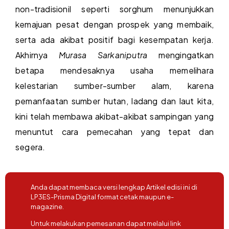
non-tradisionil seperti sorghum menunjukkan
kemajuan pesat dengan prospek yang membaik,
serta ada akibat positif bagi kesempatan kerja.
Akhirnya
Murasa Sarkaniputra
mengingatkan
betapa mendesaknya usaha memelihara
kelestarian sumber-sumber alam, karena
pemanfaatan sumber hutan, ladang dan laut kita,
kini telah membawa akibat-akibat sampingan yang
menuntut cara pemecahan yang tepat dan
segera.
Anda dapat membaca versi lengkap Artikel edisi ini di
LP3ES-Prisma Digital format cetak maupun e-
magazine.
Untuk melakukan pemesanan dapat melalui link