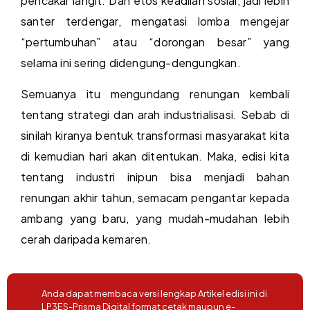
pencakar langit. Dan etos keadilan sosial, jadi lebih
santer terdengar, mengatasi lomba mengejar
“pertumbuhan” atau “dorongan besar” yang
selama ini sering didengung-dengungkan.
Semuanya itu mengundang renungan kembali
tentang strategi dan arah industrialisasi. Sebab di
sinilah kiranya bentuk transformasi masyarakat kita
di kemudian hari akan ditentukan. Maka, edisi kita
tentang industri inipun bisa menjadi bahan
renungan akhir tahun, semacam pengantar kepada
ambang yang baru, yang mudah-mudahan lebih
cerah daripada kemaren.
Anda dapat membaca versi lengkap Artikel edisi ini di
LP3ES-Prisma Digital format cetak maupun e-