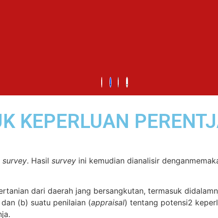
UK KEPERLUAN PERENT
a
survey
. Hasil
survey
ini kemudian dianalisir denganmemakai
ertanian dari daerah jang bersangkutan, termasuk didalamnja
dan (b) suatu penilaian (
appraisal
) tentang potensi2 kepe
ja.