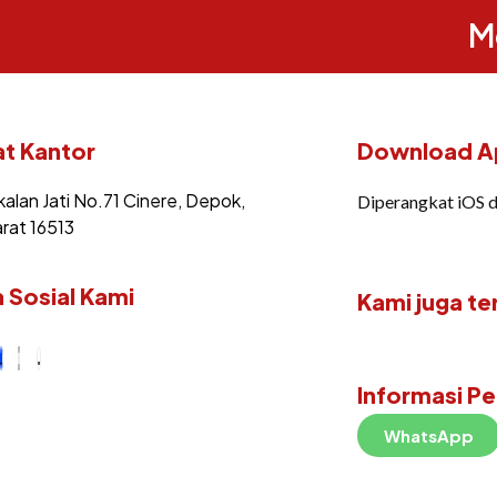
M
t Kantor
Download Ap
kalan Jati No.71 Cinere, Depok,
Diperangkat iOS 
rat 16513
 Sosial Kami
Kami juga te
Informasi P
WhatsApp