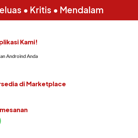
eluas • Kritis • Mendalam
likasi Kami!
dan Androind Anda
rsedia di Marketplace
emesanan