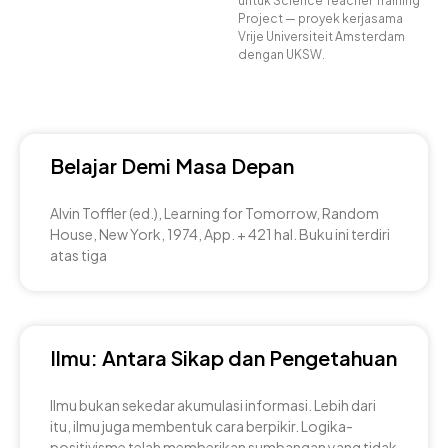
untuk Science Teacher Training
Project — proyek kerjasama
Vrije Universiteit Amsterdam
dengan UKSW.
Belajar Demi Masa Depan
Alvin Toffler (ed.), Learning for Tomorrow, Random
House, New York, 1974, App. + 421 hal. Buku ini terdiri
atas tiga
Ilmu: Antara Sikap dan Pengetahuan
Ilmu bukan sekedar akumulasi informasi. Lebih dari
itu, ilmu juga membentuk cara berpikir. Logika-
positivisme telah memberikan sumbangan yang tidak