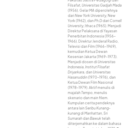
Fakultas Sastra Pedagogi dan
Filsafat,
Universitas Gadjah Mada
(1956)
.
Gelar
MA
diperolehnya
dari
New York University
, New
York (1962), dan
Ph.D
dari
Cornell
University
, Ithaca (1965)
.
Menjadi
Direktur Pelaksana di Yayasan
Penerbitan Indonesia (1956-
1966)
.
Direktur Jenderal Radio,
Televisi dan Film (1966-1969),
kemudian Ketua Dewan
Kesenian Jakarta (1969-1973)
.
Menjadi dosen di
Universitas
Indonesia, Institut Filsafat
Driyarkara
, dan
Universitas
Hasanuddin
(1970-1976), dan
Ketua Dewan Film Nasional
(1978-1979)
.
Aktif menulis di
majalah
Tempo
, menulis
skenario dan main filem
.
Kumpulan cerita pendeknya
antara lain
Seribu Kunang-
kunang di Manhattan, Sri
Sumarah
dan
Bawuk
telah
diterjemahkan ke dalam bahasa