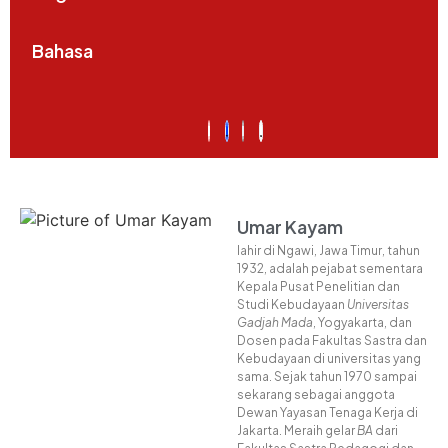
Bahasa
Umar Kayam
lahir di Ngawi, Jawa Timur, tahun
1932, adalah pejabat sementara
Kepala Pusat Penelitian dan
Studi Kebudayaan
Universitas
Gadjah Mada
, Yogyakarta, dan
Dosen pada Fakultas Sastra dan
Kebudayaan di universitas yang
sama
.
Sejak tahun 1970 sampai
sekarang sebagai anggota
Dewan Yayasan Tenaga Kerja di
Jakarta
.
Meraih gelar
BA
dari