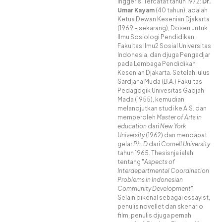
Inggeris
. Tercatat tahun 1972:
Dr.
Umar Kayam
(40 tahun), adalah
Ketua Dewan Kesenian Djakarta
(1969 – sekarang), Dosen untuk
Ilmu Sosiologi Pendidikan,
Fakultas Ilmu2 Sosial Universitas
Indonesia, dan djuga Pengadjar
pada Lembaga Pendidikan
Kesenian Djakarta. Setelah lulus
Sardjana Muda (
B.A.
) Fakultas
Pedagogik Univesitas Gadjah
Mada (1955), kemudian
melandjutkan studi ke A.S. dan
memperoleh
Master of Arts in
education
dari
New York
University
(1962) dan mendapat
gelar
Ph. D
dari
Cornell University
tahun 1965. Thesisnja ialah
tentang "
Aspects of
Interdepartmental Coordination
Problems in Indonesian
Community Development
".
Selain dikenal sebagai essayist,
penulis novellet dan skenario
film, penulis djuga pernah