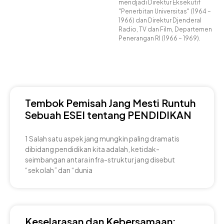
mendjadi Direktur Eksekutif
"Penerbitan Universitas" (1964 –
1966) dan Direktur Djenderal
Radio, TV dan Film, Departemen
Penerangan RI (1966 – 1969).
Tembok Pemisah Jang Mesti Runtuh
Sebuah ESEI tentang PENDIDIKAN
1 Salah satu aspek jang mungkin paling dramatis
dibidang pendidikan kita adalah, ketidak-
seimbangan antara infra-struktur jang disebut
“sekolah” dan “dunia
Keselarasan dan Kebersamaan: