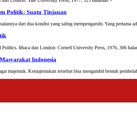
 dan London: Yale University Press, 1977, 323 halaman +
 Politik: Suatu Tinjauan
alannya dari dua kondisi yang saling mempengaruhi. Yang pertama ada
tik
l Politics. Ithaca dan London: Cornell University Press, 1976, 306 ha
Masyarakat Indonesia
gat majemuk. Kemajemukan tersebut bisa mengambil bentuk pembelahan 