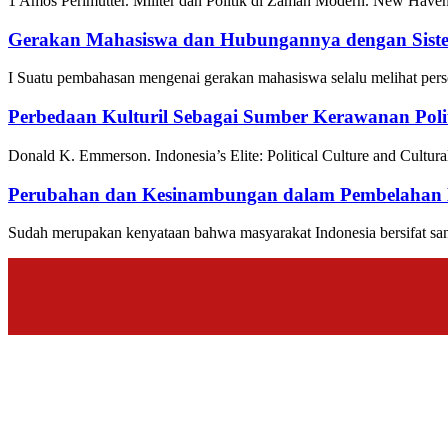
1 Amos Perlmutter. Militer dan Politik di Zaman Modern. New Haven
Gerakan Mahasiswa dan Hubungannya dengan Sistem
I Suatu pembahasan mengenai gerakan mahasiswa selalu melihat perso
Perbedaan Kulturil Sebagai Sumber Kerawanan Poli
Donald K. Emmerson. Indonesia’s Elite: Political Culture and Cultura
Perubahan dan Kesinambungan dalam Pembelahan 
Sudah merupakan kenyataan bahwa masyarakat Indonesia bersifat san