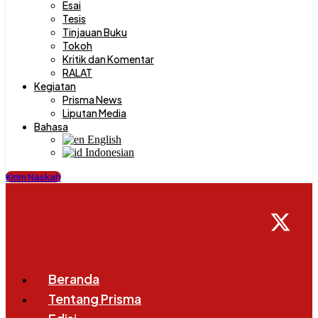
Esai
Tesis
Tinjauan Buku
Tokoh
Kritik dan Komentar
RALAT
Kegiatan
Prisma News
Liputan Media
Bahasa
English
Indonesian
Kirim Naskah
Beranda
Tentang Prisma