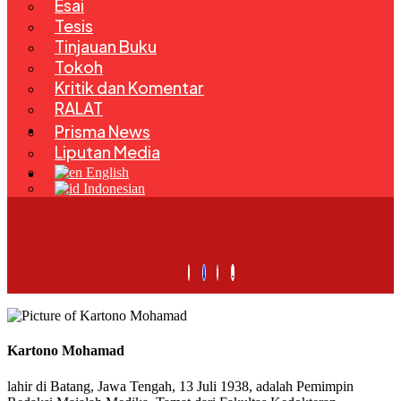
Esai
Tesis
Tinjauan Buku
Tokoh
Kritik dan Komentar
RALAT
Kegiatan
Prisma News
Liputan Media
Bahasa
English
Indonesian
Kartono Mohamad
lahir di Batang, Jawa Tengah, 13 Juli 1938, adalah Pemimpin