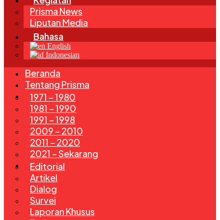
Prisma News
Liputan Media
Bahasa
English
Indonesian
Beranda
Tentang Prisma
Edisi
1971 – 1980
1981 – 1990
1991 – 1998
2009 – 2010
2011 – 2020
2021 – Sekarang
Rubrik
Editorial
Artikel
Dialog
Survei
Laporan Khusus