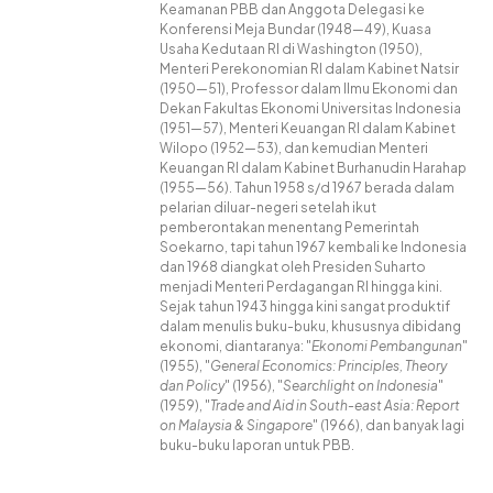
Keamanan PBB dan Anggota Delegasi ke
Konferensi Meja Bundar (1948—49), Kuasa
Usaha Kedutaan RI di Washington (1950),
Menteri Perekonomian RI dalam Kabinet Natsir
(1950—51), Professor dalam Ilmu Ekonomi dan
Dekan Fakultas Ekonomi Universitas Indonesia
(1951—57), Menteri Keuangan RI dalam Kabinet
Wilopo (1952—53), dan kemudian Menteri
Keuangan RI dalam Kabinet Burhanudin Harahap
(1955—56). Tahun 1958 s/d 1967 berada dalam
pelarian diluar-negeri setelah ikut
pemberontakan menentang Pemerintah
Soekarno, tapi tahun 1967 kembali ke Indonesia
dan 1968 diangkat oleh Presiden Suharto
menjadi Menteri Perdagangan RI hingga kini.
Sejak tahun 1943 hingga kini sangat produktif
dalam menulis buku-buku, khususnya dibidang
ekonomi, diantaranya: "
Ekonomi Pembangunan
"
(1955), "
General Economics: Principles, Theory
dan Policy
" (1956), "
Searchlight on Indonesia
"
(1959), "
Trade and Aid in South-east Asia: Report
on Malaysia & Singapore
" (1966), dan banyak lagi
buku-buku laporan untuk PBB.